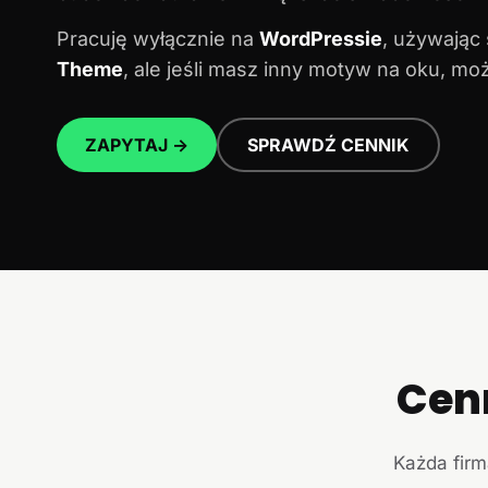
Pracuję wyłącznie na
WordPressie
, używając
Theme
, ale jeśli masz inny motyw na oku, m
ZAPYTAJ →
SPRAWDŹ CENNIK
Cen
Każda firm