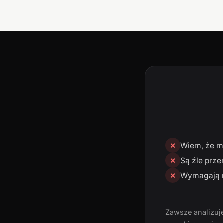
Wiem, że mn
✕
Są źle prze
✕
Wymagają n
✕
Zawsze analizuję