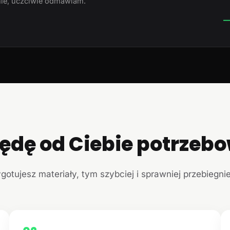
ie, uczciwie odmawiam.
—
ędę od Ciebie potrzeb
ygotujesz materiały, tym szybciej i sprawniej przebiegni