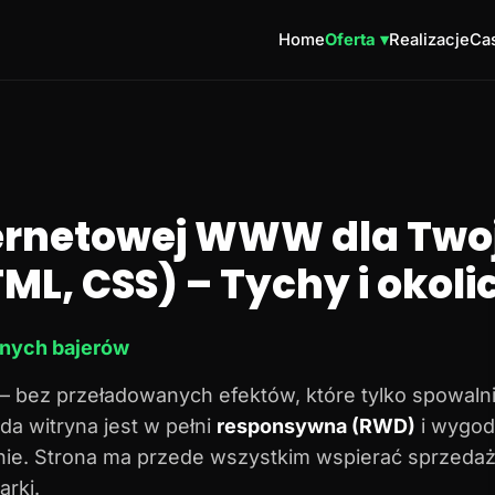
Home
Oferta ▾
Realizacje
Cas
ternetowej WWW dla Twoj
ML, CSS) – Tychy i okoli
dnych bajerów
– bez przeładowanych efektów, które tylko spowalni
da witryna jest w pełni
responsywna (RWD)
i wygod
onie. Strona ma przede wszystkim wspierać sprzedaż
rki.