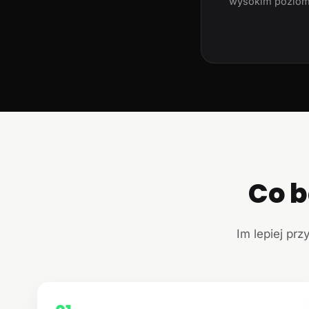
wysokim poziom
Co b
Im lepiej prz