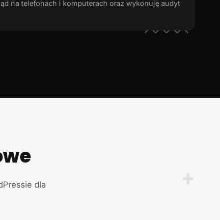
ląd na telefonach i komputerach oraz wykonuję audyt
owe
+
dPressie dla