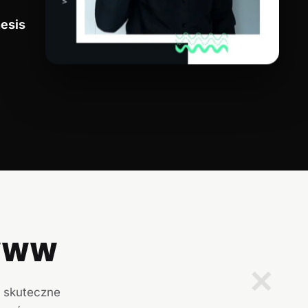
esis
 WWW
✕
i skuteczne