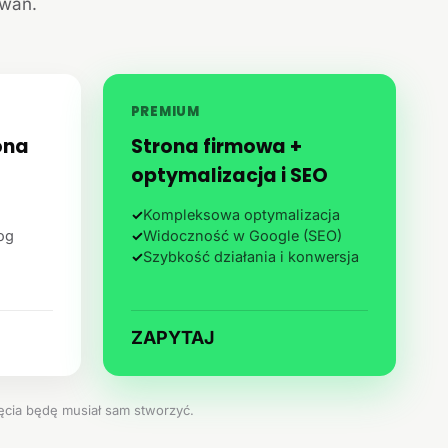
iwań.
PREMIUM
ona
Strona firmowa +
optymalizacja i SEO
✓
Kompleksowa optymalizacja
log
✓
Widoczność w Google (SEO)
✓
Szybkość działania i konwersja
ZAPYTAJ
jęcia będę musiał sam stworzyć.