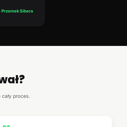
 Przemek Sibera
ował?
e cały proces.