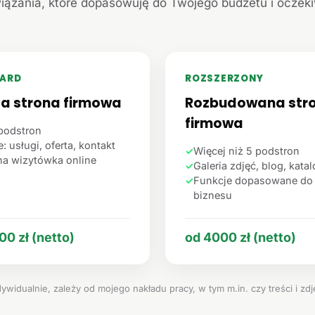
iązania, które dopasowuję do Twojego budżetu i oczek
ARD
ROZSZERZONY
ta strona firmowa
Rozbudowana str
firmowa
podstron
: usługi, oferta, kontakt
✓
Więcej niż 5 podstron
na wizytówka online
✓
Galeria zdjęć, blog, kata
✓
Funkcje dopasowane do
biznesu
00 zł (netto)
od 4000 zł (netto)
ywidualnie, zależy od mojego nakładu pracy, w tym m.in. czy treści i zd