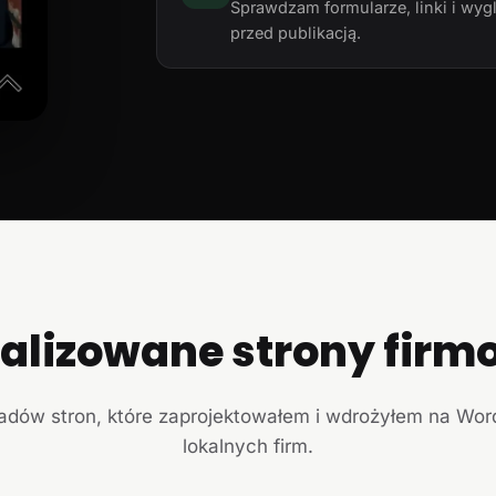
Sprawdzam formularze, linki i wyg
przed publikacją.
ealizowane strony firm
ładów stron, które zaprojektowałem i wdrożyłem na Wor
lokalnych firm.