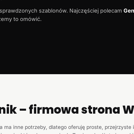
 sprawdzonych szablonów. Najczęściej polecam
Gen
ożemy to omówić.
nik – firmowa strona
a ma inne potrzeby, dlatego oferuję proste, przejrzyste 