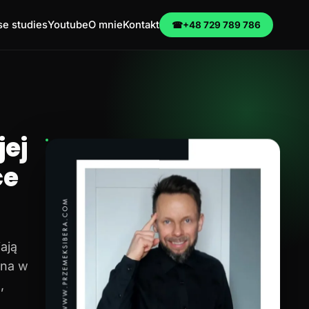
e studies
Youtube
O mnie
Kontakt
☎
+48 729 789 786
ej
ce
ają
na w
,