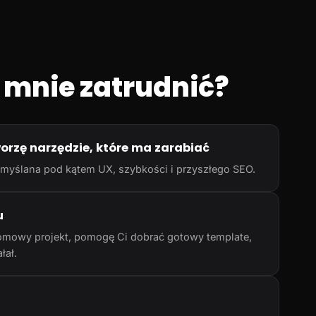
 mnie zatrudnić?
worzę narzędzie, które ma zarabiać
rzemyślana pod kątem UX, szybkości i przyszłego SEO.
u
omowy projekt, pomogę Ci dobrać gotowy template,
łał.