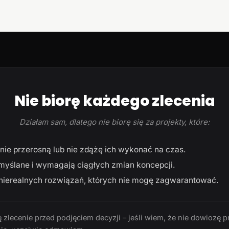
Nie biorę każdego zlecenia
Działam sam, dlatego nie biorę się za projekty, które:
ie przerosną lub nie zdążę ich wykonać na czas.
myślane i wymagają ciągłych zmian koncepcji.
ierealnych rozwiązań, których nie mogę zagwarantować.
 zlecenie przed podjęciem decyzji – jeśli wiem, że nie dowiozę p