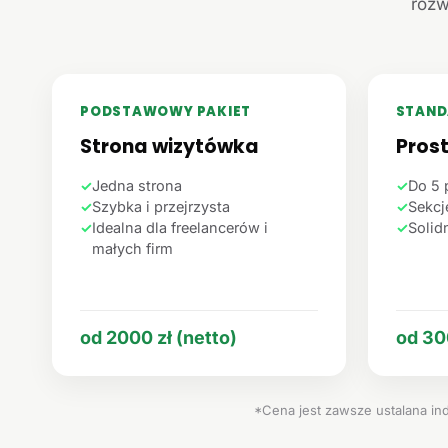
rozw
PODSTAWOWY PAKIET
STAND
Strona wizytówka
Pros
✓
Jedna strona
✓
Do 5 
✓
Szybka i przejrzysta
✓
Sekcje
✓
Idealna dla freelancerów i
✓
Solid
małych firm
od 2000 zł (netto)
od 30
*Cena jest zawsze ustalana ind