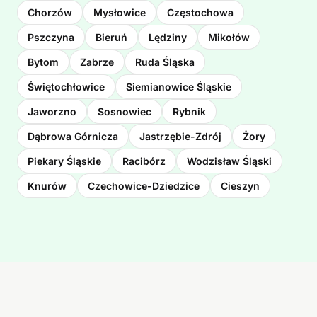
Chorzów
Mysłowice
Częstochowa
Pszczyna
Bieruń
Lędziny
Mikołów
Bytom
Zabrze
Ruda Śląska
Świętochłowice
Siemianowice Śląskie
Jaworzno
Sosnowiec
Rybnik
Dąbrowa Górnicza
Jastrzębie-Zdrój
Żory
Piekary Śląskie
Racibórz
Wodzisław Śląski
Knurów
Czechowice-Dziedzice
Cieszyn