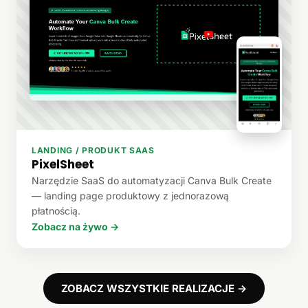
LANDING / PRODUKT SAAS
PixelSheet
Narzędzie SaaS do automatyzacji Canva Bulk Create
— landing page produktowy z jednorazową
płatnością.
Zobacz na żywo →
ZOBACZ WSZYSTKIE REALIZACJE →