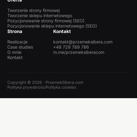
Tworzenie strony firmowej
Tworzenie sklepu internetowego
Pozycjonowanie strony firmowej (SEO)
Pozycjonowanie sklepu internetowego (SEO)
Strona
Kontakt
Realizacje
kontakt@przemeksibera.com
Case studies
+48 729 789 786
O mnie
m.me/przemeksiberacom
Kontakt
Copyright © 2026 · PrzemekSibera.com
Polityka prywatności
Polityka cookies