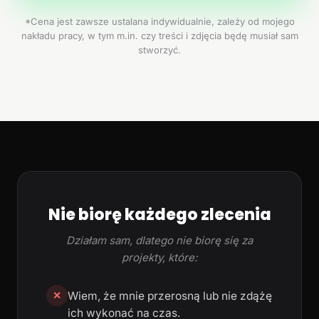
*Cena jest zawsze ustalana indywidualnie, zależy od mojego
nakładu pracy, w tym m.in. czy treści i zdjęcia będę musiał sam
stworzyć.
Nie biorę każdego zlecenia
Działam sam, dlatego nie biorę się za
projekty, które:
Wiem, że mnie przerosną lub nie zdążę
✕
ich wykonać na czas.