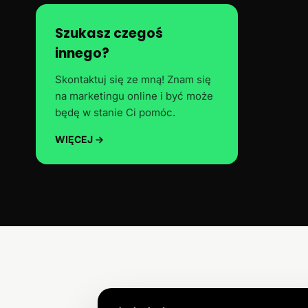
Szukasz czegoś
innego?
Skontaktuj się ze mną! Znam się
na marketingu online i być może
będę w stanie Ci pomóc.
WIĘCEJ →