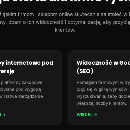
ąskim firmom i sklepom online skutecznie zaistnieć w i
ny, dbam o ich widoczność i optymalizację, aby przyci
klientów.
py internetowe pod
Widoczność w Go
ersję
(SEO)
 platformy zakupowe
Pomagam firmowym witr
towane pod wygodę
piąć się w górę wyników
w i łatwe zarządzanie
wyszukiwania, żeby docie
większej liczby klientów.
J →
WIĘCEJ →