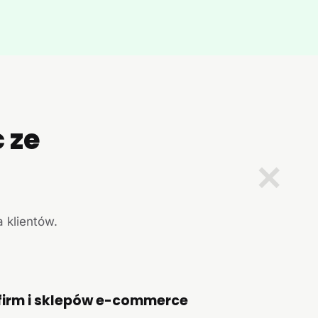
 ze
✕
 klientów.
firm i sklepów e-commerce