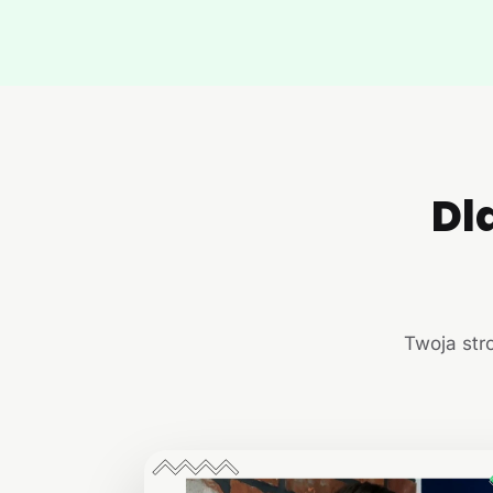
Dl
Twoja str