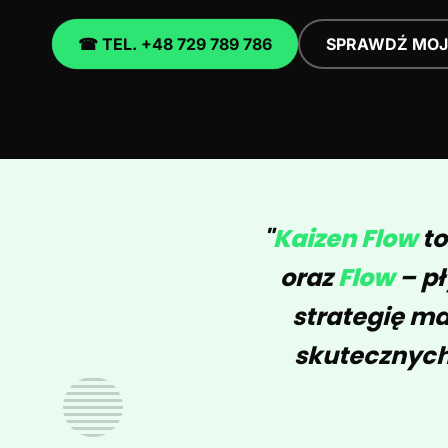
☎ TEL. +48 729 789 786
SPRAWDŹ MOJ
"
Kaizen Flow
to
oraz
Flow
– pł
strategię ma
skutecznych 