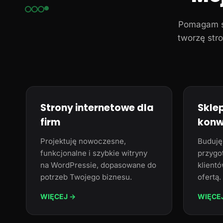
Pomagam śl
tworzę stro
Strony internetowe dla
Skle
firm
konw
Projektuję nowoczesne,
Buduję
funkcjonalne i szybkie witryny
przygo
na WordPressie, dopasowane do
klientó
potrzeb Twojego biznesu.
ofertą.
WIĘCEJ →
WIĘCE