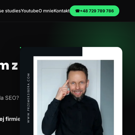
e studies
Youtube
O mnie
Kontakt
☎
+48 729 789 786
m z
dla SEO?
j firmie