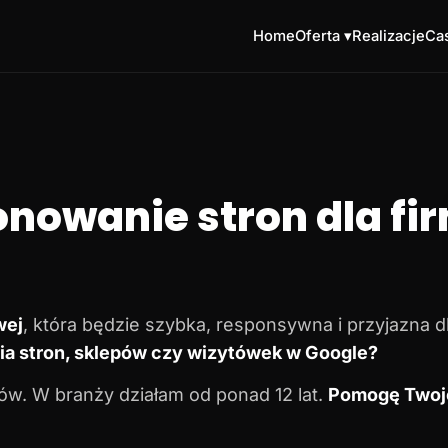
Home
Oferta ▾
Realizacje
Cas
onowanie stron dla fir
wej
, która będzie szybka, responsywna i przyjazna 
a stron, sklepów czy wizytówek w Google?
w. W branży działam od ponad 12 lat.
Pomogę Twoje