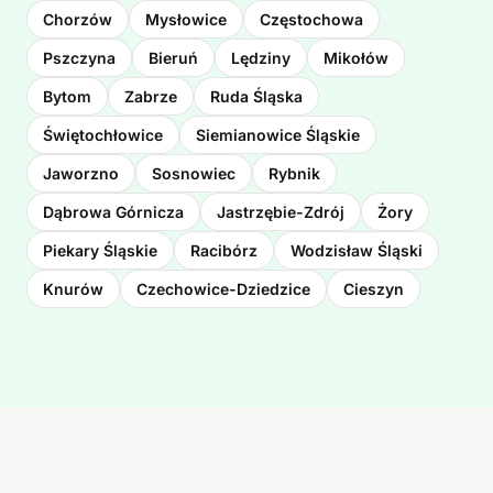
Chorzów
Mysłowice
Częstochowa
Pszczyna
Bieruń
Lędziny
Mikołów
Bytom
Zabrze
Ruda Śląska
Świętochłowice
Siemianowice Śląskie
Jaworzno
Sosnowiec
Rybnik
Dąbrowa Górnicza
Jastrzębie-Zdrój
Żory
Piekary Śląskie
Racibórz
Wodzisław Śląski
Knurów
Czechowice-Dziedzice
Cieszyn