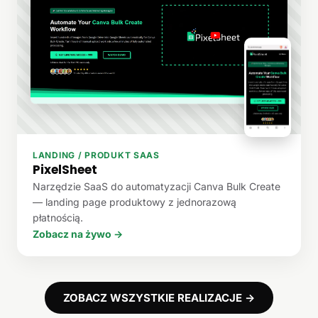
LANDING / PRODUKT SAAS
PixelSheet
Narzędzie SaaS do automatyzacji Canva Bulk Create
— landing page produktowy z jednorazową
płatnością.
Zobacz na żywo →
ZOBACZ WSZYSTKIE REALIZACJE →