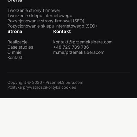
Tworzenie strony firmowej
Tworzenie sklepu internetowego
Pozycjonowanie strony firmowej (SEO)
Pozycjonowanie sklepu internetowego (SEO)
Strona
Kontakt
Realizacje
kontakt@przemeksibera.com
Case studies
+48 729 789 786
O mnie
m.me/przemeksiberacom
Kontakt
Copyright © 2026 · PrzemekSibera.com
Polityka prywatności
Polityka cookies