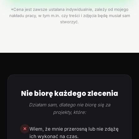
*Cena jest zawsze ustalana indywidualnie, zależy od mojego
nakładu pracy, w tym m.in. czy treści i zdjęcia będę musiał sam
stworzyć.
Nie biorę każdego zlecenia
Działam sam, dlatego nie biorę się za
projekty, które:
Wiem, że mnie przerosną lub nie zdążę
✕
ich wykonać na czas.