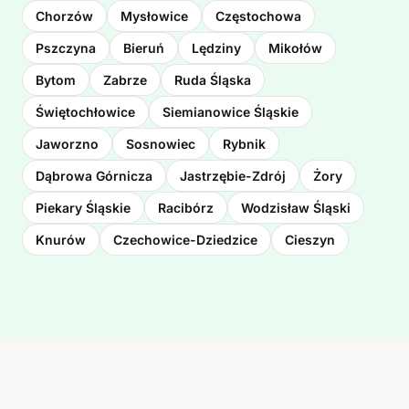
Chorzów
Mysłowice
Częstochowa
Pszczyna
Bieruń
Lędziny
Mikołów
Bytom
Zabrze
Ruda Śląska
Świętochłowice
Siemianowice Śląskie
Jaworzno
Sosnowiec
Rybnik
Dąbrowa Górnicza
Jastrzębie-Zdrój
Żory
Piekary Śląskie
Racibórz
Wodzisław Śląski
Knurów
Czechowice-Dziedzice
Cieszyn