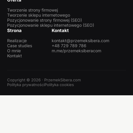
Tworzenie strony firmowej
Tworzenie sklepu internetowego
Pozycjonowanie strony firmowej (SEO)
Pozycjonowanie sklepu internetowego (SEO)
Strona
Kontakt
Realizacje
kontakt@przemeksibera.com
Case studies
+48 729 789 786
O mnie
m.me/przemeksiberacom
Kontakt
Copyright © 2026 · PrzemekSibera.com
Polityka prywatności
Polityka cookies