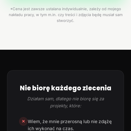
*Cena jest zawsze ustalana indywidualnie, zależy od mojego
nakładu pracy, w tym m.in. czy treści i zdjęcia będę musiał sam
stworzyć.
Nie biorę każdego zlecenia
Działam sam, dlatego nie biorę się za
projekty, które:
Wiem, że mnie przerosną lub nie zdążę
✕
ich wykonać na czas.