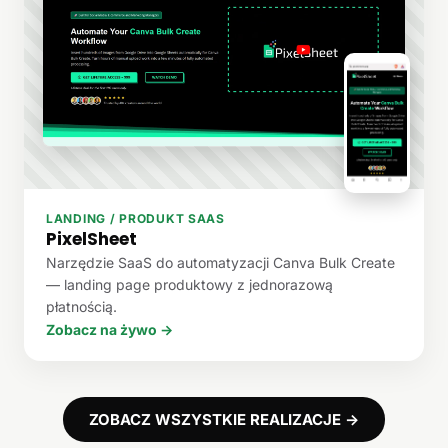
LANDING / PRODUKT SAAS
PixelSheet
Narzędzie SaaS do automatyzacji Canva Bulk Create
— landing page produktowy z jednorazową
płatnością.
Zobacz na żywo →
ZOBACZ WSZYSTKIE REALIZACJE →