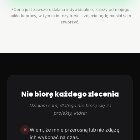
*Cena jest zawsze ustalana indywidualnie, zależy od mojego
nakładu pracy, w tym m.in. czy treści i zdjęcia będę musiał sam
stworzyć.
Nie biorę każdego zlecenia
Działam sam, dlatego nie biorę się za
projekty, które:
Wiem, że mnie przerosną lub nie zdążę
✕
ich wykonać na czas.