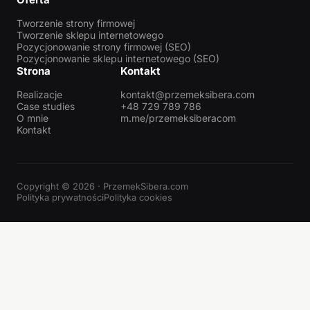
Tworzenie strony firmowej
Tworzenie sklepu internetowego
Pozycjonowanie strony firmowej (SEO)
Pozycjonowanie sklepu internetowego (SEO)
Strona
Kontakt
Realizacje
kontakt@przemeksibera.com
Case studies
+48 729 789 786
O mnie
m.me/przemeksiberacom
Kontakt
Copyright © 2026 · PrzemekSibera.com
Polityka prywatności
Polityka cookies