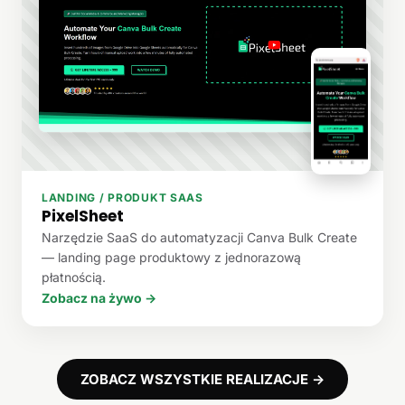
LANDING / PRODUKT SAAS
PixelSheet
Narzędzie SaaS do automatyzacji Canva Bulk Create
— landing page produktowy z jednorazową
płatnością.
Zobacz na żywo →
ZOBACZ WSZYSTKIE REALIZACJE →