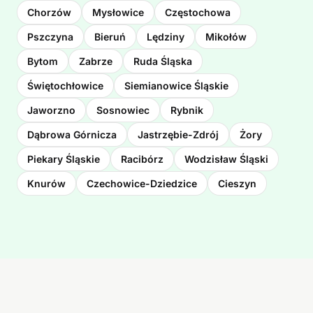
Chorzów
Mysłowice
Częstochowa
Pszczyna
Bieruń
Lędziny
Mikołów
Bytom
Zabrze
Ruda Śląska
Świętochłowice
Siemianowice Śląskie
Jaworzno
Sosnowiec
Rybnik
Dąbrowa Górnicza
Jastrzębie-Zdrój
Żory
Piekary Śląskie
Racibórz
Wodzisław Śląski
Knurów
Czechowice-Dziedzice
Cieszyn