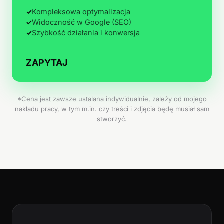
✓
Kompleksowa optymalizacja
✓
Widoczność w Google (SEO)
✓
Szybkość działania i konwersja
ZAPYTAJ
*Cena jest zawsze ustalana indywidualnie, zależy od mojego
nakładu pracy, w tym m.in. czy treści i zdjęcia będę musiał sam
stworzyć.