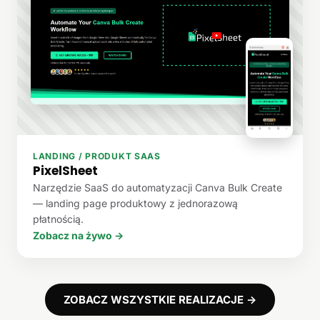
LANDING / PRODUKT SAAS
PixelSheet
Narzędzie SaaS do automatyzacji Canva Bulk Create
— landing page produktowy z jednorazową
płatnością.
Zobacz na żywo →
ZOBACZ WSZYSTKIE REALIZACJE →