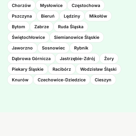
Chorzów
Mysłowice
Częstochowa
Pszczyna
Bieruń
Lędziny
Mikołów
Bytom
Zabrze
Ruda Śląska
Świętochłowice
Siemianowice Śląskie
Jaworzno
Sosnowiec
Rybnik
Dąbrowa Górnicza
Jastrzębie-Zdrój
Żory
Piekary Śląskie
Racibórz
Wodzisław Śląski
Knurów
Czechowice-Dziedzice
Cieszyn