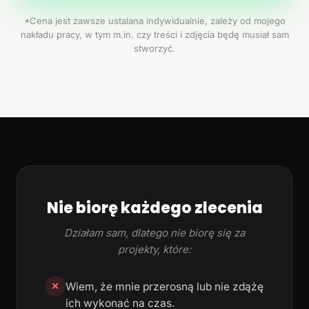
*Cena jest zawsze ustalana indywidualnie, zależy od mojego
nakładu pracy, w tym m.in. czy treści i zdjęcia będę musiał sam
stworzyć.
Nie biorę każdego zlecenia
Działam sam, dlatego nie biorę się za
projekty, które:
Wiem, że mnie przerosną lub nie zdążę
✕
ich wykonać na czas.