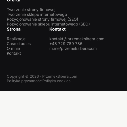
Tworzenie strony firmowej
Tworzenie sklepu internetowego
Pozycjonowanie strony firmowej (SEO)
Pozycjonowanie sklepu internetowego (SEO)
Strona
Kontakt
Realizacje
kontakt@przemeksibera.com
Case studies
+48 729 789 786
O mnie
m.me/przemeksiberacom
Kontakt
Copyright © 2026 · PrzemekSibera.com
Polityka prywatności
Polityka cookies