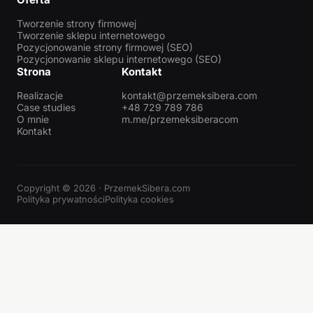
Tworzenie strony firmowej
Tworzenie sklepu internetowego
Pozycjonowanie strony firmowej (SEO)
Pozycjonowanie sklepu internetowego (SEO)
Strona
Kontakt
Realizacje
kontakt@przemeksibera.com
Case studies
+48 729 789 786
O mnie
m.me/przemeksiberacom
Kontakt
Copyright © 2026 · PrzemekSibera.com
Polityka prywatności
Polityka cookies