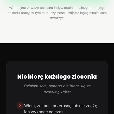
*Cena jest zawsze ustalana indywidualnie, zależy od mojego
nakładu pracy, w tym m.in. czy treści i zdjęcia będę musiał sam
stworzyć.
Nie biorę każdego zlecenia
Działam sam, dlatego nie biorę się za
projekty, które:
Wiem, że mnie przerosną lub nie zdążę
✕
ich wykonać na czas.