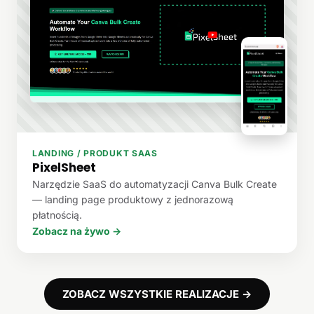
LANDING / PRODUKT SAAS
PixelSheet
Narzędzie SaaS do automatyzacji Canva Bulk Create
— landing page produktowy z jednorazową
płatnością.
Zobacz na żywo →
ZOBACZ WSZYSTKIE REALIZACJE →