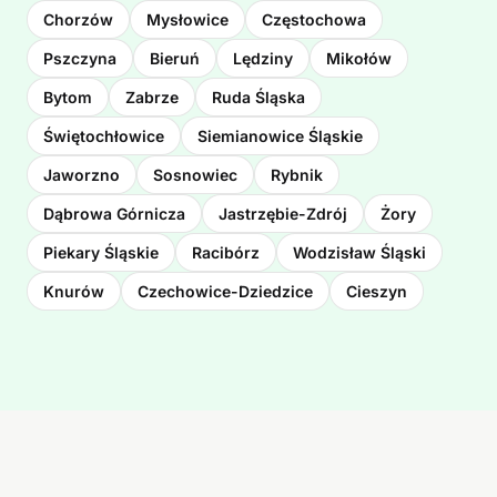
Chorzów
Mysłowice
Częstochowa
Pszczyna
Bieruń
Lędziny
Mikołów
Bytom
Zabrze
Ruda Śląska
Świętochłowice
Siemianowice Śląskie
Jaworzno
Sosnowiec
Rybnik
Dąbrowa Górnicza
Jastrzębie-Zdrój
Żory
Piekary Śląskie
Racibórz
Wodzisław Śląski
Knurów
Czechowice-Dziedzice
Cieszyn