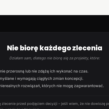
Nie biorę każdego zlecenia
Działam sam, dlatego nie biorę się za projekty, które:
ie przerosną lub nie zdążę ich wykonać na czas.
myślane i wymagają ciągłych zmian koncepcji.
ierealnych rozwiązań, których nie mogę zagwarantować.
 zlecenie przed podjęciem decyzji – jeśli wiem, że nie dowiozę p