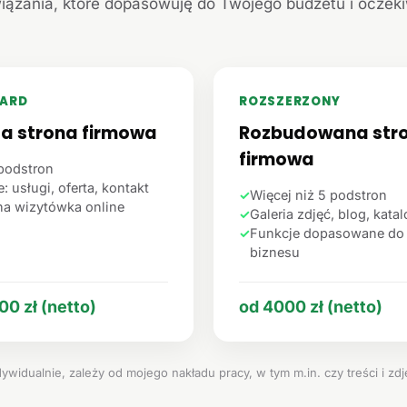
iązania, które dopasowuję do Twojego budżetu i oczek
ARD
ROZSZERZONY
ta strona firmowa
Rozbudowana str
firmowa
podstron
: usługi, oferta, kontakt
✓
Więcej niż 5 podstron
na wizytówka online
✓
Galeria zdjęć, blog, kata
✓
Funkcje dopasowane do
biznesu
00 zł (netto)
od 4000 zł (netto)
ywidualnie, zależy od mojego nakładu pracy, w tym m.in. czy treści i zd