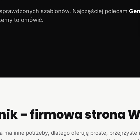
 sprawdzonych szablonów. Najczęściej polecam
Gen
ożemy to omówić.
nik – firmowa strona
a ma inne potrzeby, dlatego oferuję proste, przejrzyste 