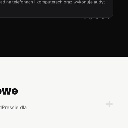
ląd na telefonach i komputerach oraz wykonuję audyt
owe
+
dPressie dla