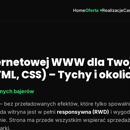
Home
Oferta ▾
Realizacje
Cas
ternetowej WWW dla Twoj
ML, CSS) – Tychy i okoli
dnych bajerów
– bez przeładowanych efektów, które tylko spowalni
da witryna jest w pełni
responsywna (RWD)
i wygod
onie. Strona ma przede wszystkim wspierać sprzedaż
rki.