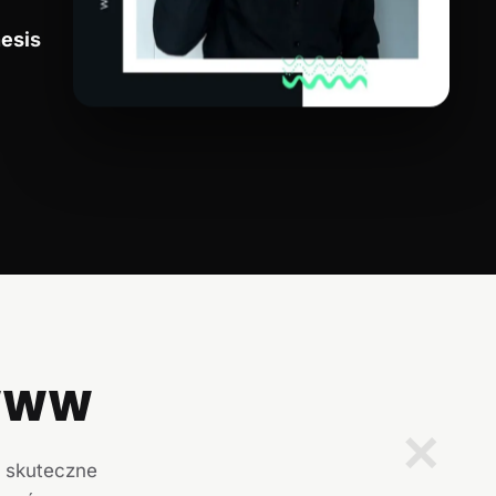
esis
 WWW
✕
i skuteczne