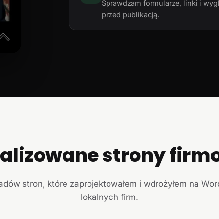
Sprawdzam formularze, linki i wyg
przed publikacją.
ealizowane strony firm
ładów stron, które zaprojektowałem i wdrożyłem na Wor
lokalnych firm.