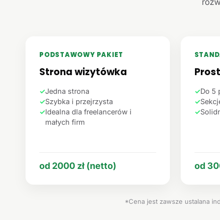
rozw
PODSTAWOWY PAKIET
STAND
Strona wizytówka
Pros
✓
Jedna strona
✓
Do 5 
✓
Szybka i przejrzysta
✓
Sekcje
✓
Idealna dla freelancerów i
✓
Solid
małych firm
od 2000 zł (netto)
od 30
*Cena jest zawsze ustalana ind