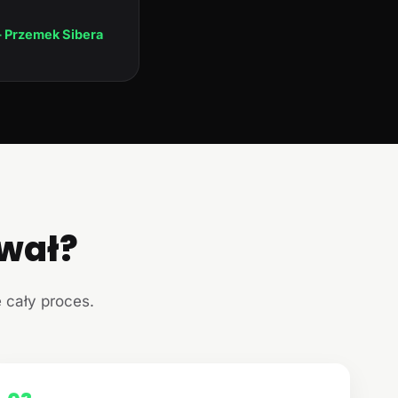
 Przemek Sibera
ował?
e cały proces.