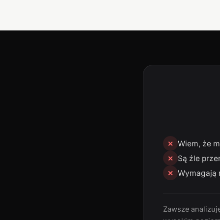
Wiem, że mn
✕
Są źle prze
✕
Wymagają n
✕
Zawsze analizuję