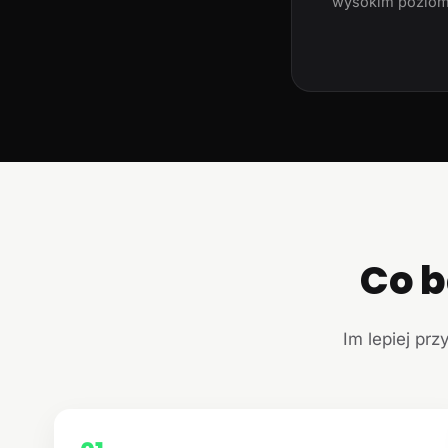
wysokim poziom
Co b
Im lepiej prz