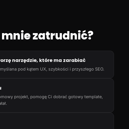
 mnie zatrudnić?
worzę narzędzie, które ma zarabiać
rzemyślana pod kątem UX, szybkości i przyszłego SEO.
u
omowy projekt, pomogę Ci dobrać gotowy template,
łał.