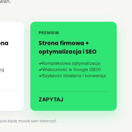
iwań.
PREMIUM
ona
Strona firmowa +
optymalizacja i SEO
✓
Kompleksowa optymalizacja
log
✓
Widoczność w Google (SEO)
✓
Szybkość działania i konwersja
ZAPYTAJ
jęcia będę musiał sam stworzyć.