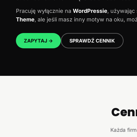
Pracuję wyłącznie na
WordPressie
, używając
Theme
, ale jeśli masz inny motyw na oku, m
ZAPYTAJ →
SPRAWDŹ CENNIK
Cen
Każda firm