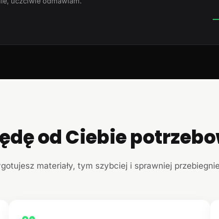
ie, uczciwie odmawiam.
—
ędę od Ciebie potrzeb
ygotujesz materiały, tym szybciej i sprawniej przebiegni