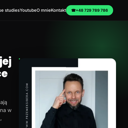
e studies
Youtube
O mnie
Kontakt
☎
+48 729 789 786
ej
ce
ają
na w
,