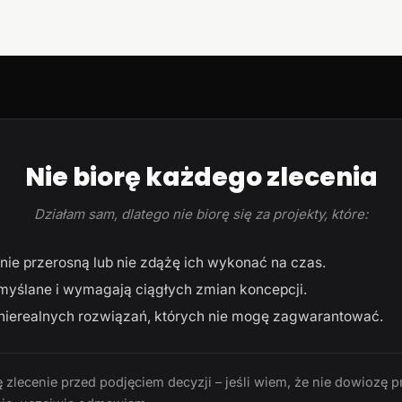
Nie biorę każdego zlecenia
Działam sam, dlatego nie biorę się za projekty, które:
ie przerosną lub nie zdążę ich wykonać na czas.
myślane i wymagają ciągłych zmian koncepcji.
ierealnych rozwiązań, których nie mogę zagwarantować.
 zlecenie przed podjęciem decyzji – jeśli wiem, że nie dowiozę p