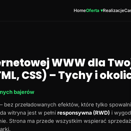
Home
Oferta ▾
Realizacje
Cas
ternetowej WWW dla Twoj
ML, CSS) – Tychy i okoli
dnych bajerów
– bez przeładowanych efektów, które tylko spowalni
da witryna jest w pełni
responsywna (RWD)
i wygod
onie. Strona ma przede wszystkim wspierać sprzedaż
rki.