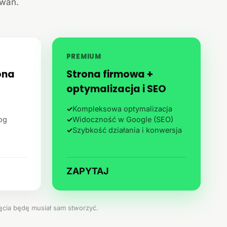
iwań.
PREMIUM
ona
Strona firmowa +
optymalizacja i SEO
✓
Kompleksowa optymalizacja
log
✓
Widoczność w Google (SEO)
✓
Szybkość działania i konwersja
ZAPYTAJ
jęcia będę musiał sam stworzyć.