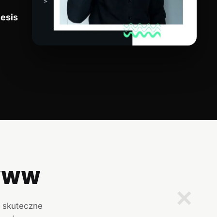
esis
 WWW
✕
i skuteczne