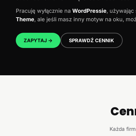
Pracuję wyłącznie na
WordPressie
, używając
Theme
, ale jeśli masz inny motyw na oku, m
ZAPYTAJ →
SPRAWDŹ CENNIK
Cen
Każda firm