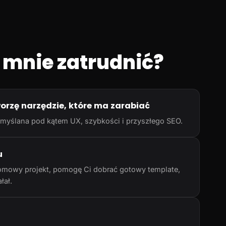
 mnie zatrudnić?
worzę narzędzie, które ma zarabiać
rzemyślana pod kątem UX, szybkości i przyszłego SEO.
u
omowy projekt, pomogę Ci dobrać gotowy template,
łał.