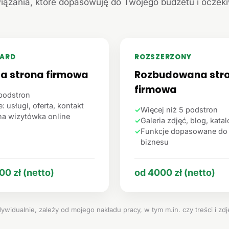
iązania, które dopasowuję do Twojego budżetu i oczek
ARD
ROZSZERZONY
ta strona firmowa
Rozbudowana str
firmowa
podstron
: usługi, oferta, kontakt
✓
Więcej niż 5 podstron
na wizytówka online
✓
Galeria zdjęć, blog, kata
✓
Funkcje dopasowane do
biznesu
00 zł (netto)
od 4000 zł (netto)
ywidualnie, zależy od mojego nakładu pracy, w tym m.in. czy treści i zd