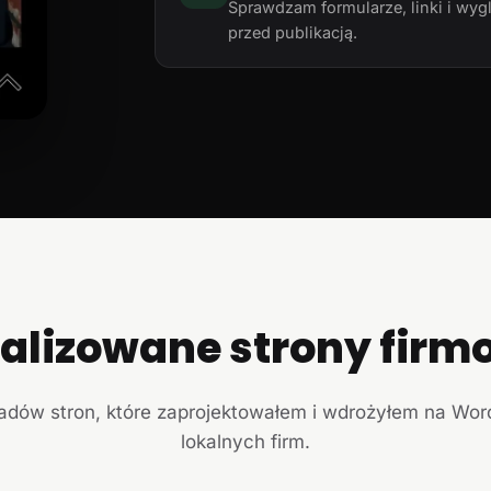
Sprawdzam formularze, linki i wyg
przed publikacją.
ealizowane strony firm
ładów stron, które zaprojektowałem i wdrożyłem na Wor
lokalnych firm.