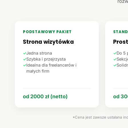
rozw
PODSTAWOWY PAKIET
STAND
Strona wizytówka
Pros
✓
Jedna strona
✓
Do 5 
✓
Szybka i przejrzysta
✓
Sekcje
✓
Idealna dla freelancerów i
✓
Solid
małych firm
od 2000 zł (netto)
od 30
*Cena jest zawsze ustalana ind