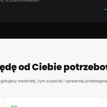
ie, uczciwie odmawiam.
—
ędę od Ciebie potrzeb
ygotujesz materiały, tym szybciej i sprawniej przebiegni