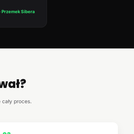
 Przemek Sibera
ował?
e cały proces.