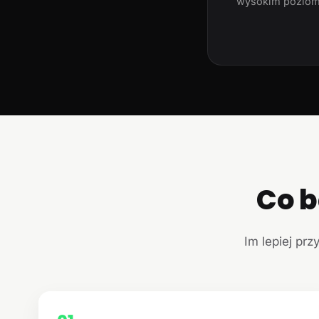
wysokim poziom
Co b
Im lepiej prz