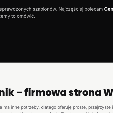
 sprawdzonych szablonów. Najczęściej polecam
Gen
ożemy to omówić.
nik – firmowa strona
a ma inne potrzeby, dlatego oferuję proste, przejrzyste 