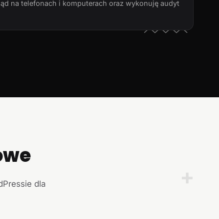
ląd na telefonach i komputerach oraz wykonuję audyt
owe
+
dPressie dla