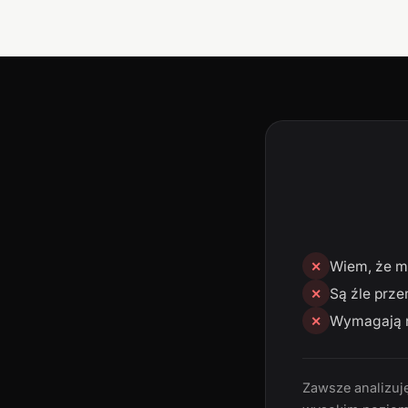
Wiem, że mn
✕
Są źle prze
✕
Wymagają n
✕
Zawsze analizuję