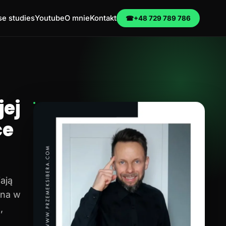
e studies
Youtube
O mnie
Kontakt
☎
+48 729 789 786
ej
ce
ają
na w
,