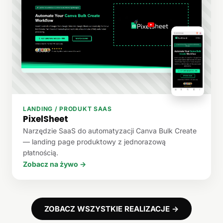
LANDING / PRODUKT SAAS
PixelSheet
Narzędzie SaaS do automatyzacji Canva Bulk Create
— landing page produktowy z jednorazową
płatnością.
Zobacz na żywo →
ZOBACZ WSZYSTKIE REALIZACJE →