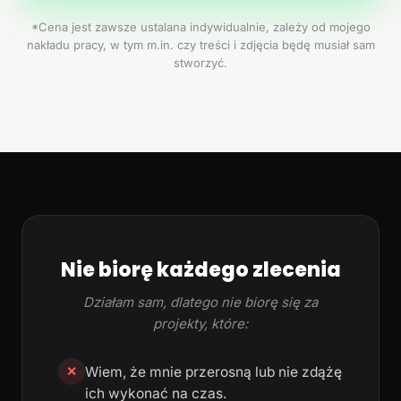
*Cena jest zawsze ustalana indywidualnie, zależy od mojego
nakładu pracy, w tym m.in. czy treści i zdjęcia będę musiał sam
stworzyć.
Nie biorę każdego zlecenia
Działam sam, dlatego nie biorę się za
projekty, które:
Wiem, że mnie przerosną lub nie zdążę
✕
ich wykonać na czas.