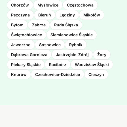
Chorzów
Mysłowice
Częstochowa
Pszczyna
Bieruń
Lędziny
Mikołów
Bytom
Zabrze
Ruda Śląska
Świętochłowice
Siemianowice Śląskie
Jaworzno
Sosnowiec
Rybnik
Dąbrowa Górnicza
Jastrzębie-Zdrój
Żory
Piekary Śląskie
Racibórz
Wodzisław Śląski
Knurów
Czechowice-Dziedzice
Cieszyn