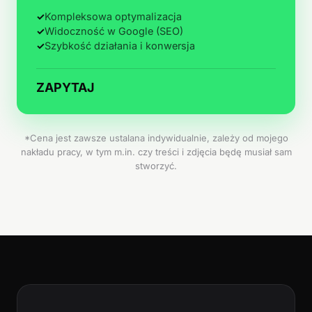
✓
Kompleksowa optymalizacja
✓
Widoczność w Google (SEO)
✓
Szybkość działania i konwersja
ZAPYTAJ
*Cena jest zawsze ustalana indywidualnie, zależy od mojego
nakładu pracy, w tym m.in. czy treści i zdjęcia będę musiał sam
stworzyć.