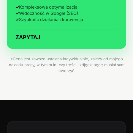
✓
Kompleksowa optymalizacja
✓
Widoczność w Google (SEO)
✓
Szybkość działania i konwersja
ZAPYTAJ
*Cena jest zawsze ustalana indywidualnie, zależy od mojego
nakładu pracy, w tym m.in. czy treści i zdjęcia będę musiał sam
stworzyć.