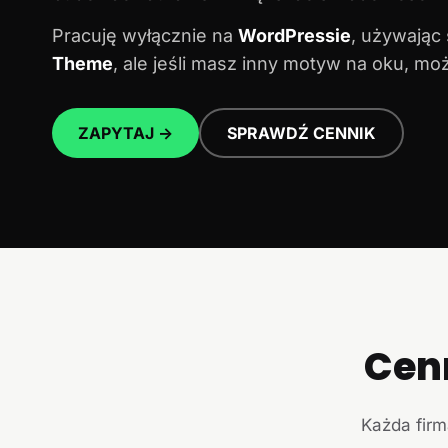
Pracuję wyłącznie na
WordPressie
, używając
Theme
, ale jeśli masz inny motyw na oku, m
ZAPYTAJ →
SPRAWDŹ CENNIK
Cen
Każda firm