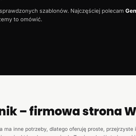
 sprawdzonych szablonów. Najczęściej polecam
Gen
ożemy to omówić.
nik – firmowa strona
a ma inne potrzeby, dlatego oferuję proste, przejrzyste 