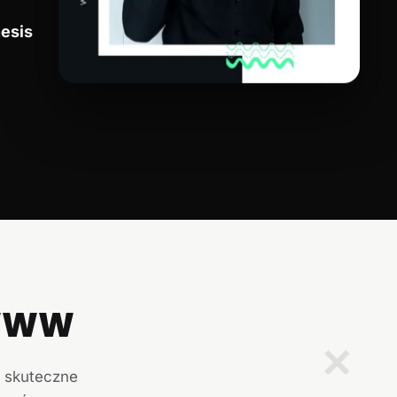
esis
 WWW
✕
i skuteczne