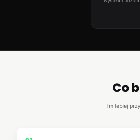
wysokim poziom
Co b
Im lepiej prz