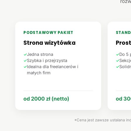
rozw
PODSTAWOWY PAKIET
STAND
Strona wizytówka
Pros
✓
Jedna strona
✓
Do 5 
✓
Szybka i przejrzysta
✓
Sekcje
✓
Idealna dla freelancerów i
✓
Solid
małych firm
od 2000 zł (netto)
od 30
*Cena jest zawsze ustalana ind