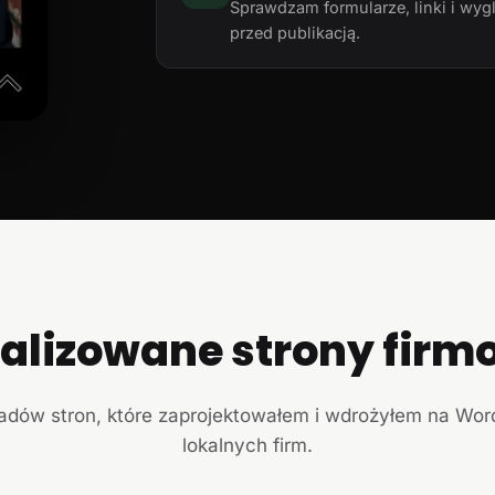
Sprawdzam formularze, linki i wyg
przed publikacją.
ealizowane strony firm
ładów stron, które zaprojektowałem i wdrożyłem na Wor
lokalnych firm.