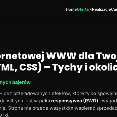
Home
Oferta ▾
Realizacje
Cas
ternetowej WWW dla Twoj
ML, CSS) – Tychy i okoli
dnych bajerów
– bez przeładowanych efektów, które tylko spowalni
da witryna jest w pełni
responsywna (RWD)
i wygod
onie. Strona ma przede wszystkim wspierać sprzedaż
rki.