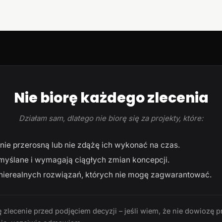
Nie biorę każdego zlecenia
Działam sam, dlatego nie biorę się za projekty, które:
ie przerosną lub nie zdążę ich wykonać na czas.
myślane i wymagają ciągłych zmian koncepcji.
ierealnych rozwiązań, których nie mogę zagwarantować.
 zlecenie przed podjęciem decyzji – jeśli wiem, że nie dowiozę p