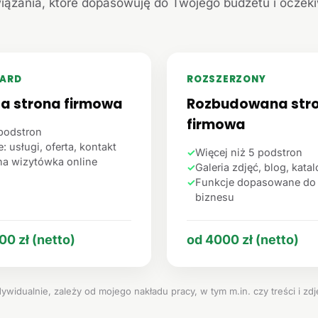
iązania, które dopasowuję do Twojego budżetu i oczek
ARD
ROZSZERZONY
ta strona firmowa
Rozbudowana str
firmowa
podstron
: usługi, oferta, kontakt
✓
Więcej niż 5 podstron
na wizytówka online
✓
Galeria zdjęć, blog, kata
✓
Funkcje dopasowane do
biznesu
00 zł (netto)
od 4000 zł (netto)
ywidualnie, zależy od mojego nakładu pracy, w tym m.in. czy treści i zd