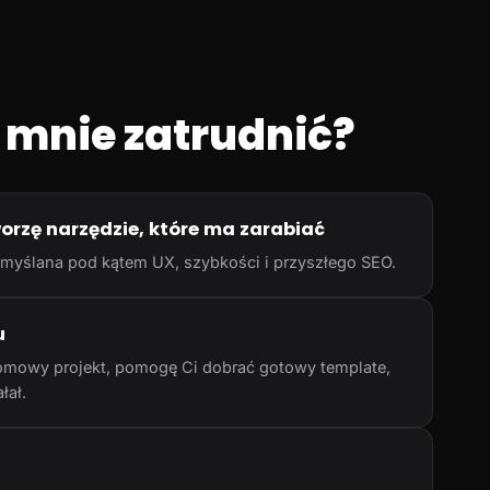
 mnie zatrudnić?
worzę narzędzie, które ma zarabiać
rzemyślana pod kątem UX, szybkości i przyszłego SEO.
u
omowy projekt, pomogę Ci dobrać gotowy template,
łał.