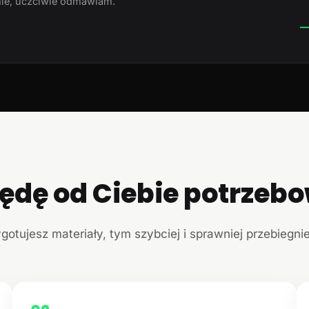
ie, uczciwie odmawiam.
—
ędę od Ciebie potrzeb
ygotujesz materiały, tym szybciej i sprawniej przebiegni