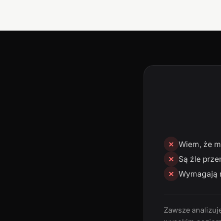
Wiem, że mn
✕
Są źle prze
✕
Wymagają n
✕
Zawsze analizuję