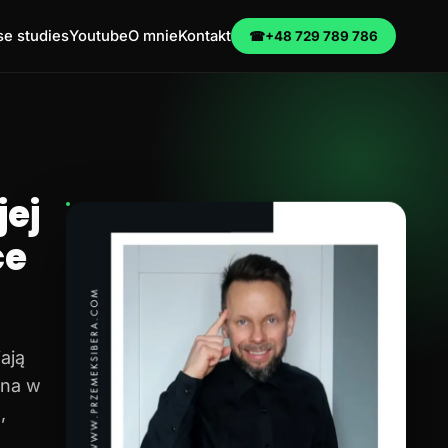
e studies
Youtube
O mnie
Kontakt
☎
+48 729 789 786
ej
ce
ają
na w
,