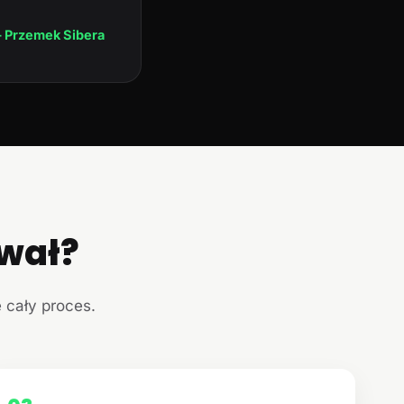
 Przemek Sibera
ował?
e cały proces.