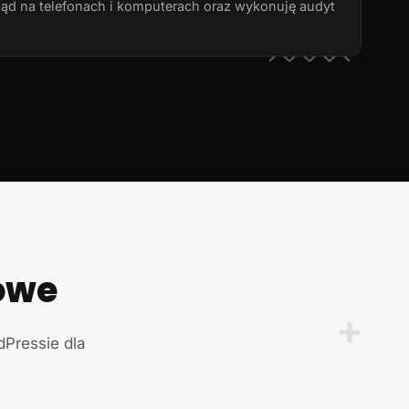
ląd na telefonach i komputerach oraz wykonuję audyt
owe
+
dPressie dla