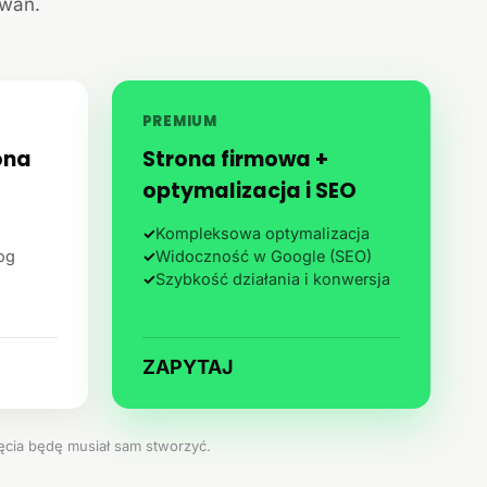
iwań.
PREMIUM
ona
Strona firmowa +
optymalizacja i SEO
✓
Kompleksowa optymalizacja
log
✓
Widoczność w Google (SEO)
✓
Szybkość działania i konwersja
ZAPYTAJ
jęcia będę musiał sam stworzyć.