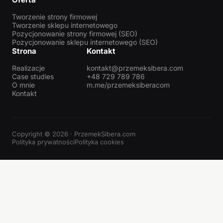
Tworzenie strony firmowej
Tworzenie sklepu internetowego
Pozycjonowanie strony firmowej (SEO)
Pozycjonowanie sklepu internetowego (SEO)
Strona
Kontakt
Realizacje
kontakt@przemeksibera.com
Case studies
+48 729 789 786
O mnie
m.me/przemeksiberacom
Kontakt
Copyright © 2026 · PrzemekSibera.com
Polityka prywatności
Polityka cookies