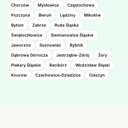
Chorzów
Mysłowice
Częstochowa
Pszczyna
Bieruń
Lędziny
Mikołów
Bytom
Zabrze
Ruda Śląska
Świętochłowice
Siemianowice Śląskie
Jaworzno
Sosnowiec
Rybnik
Dąbrowa Górnicza
Jastrzębie-Zdrój
Żory
Piekary Śląskie
Racibórz
Wodzisław Śląski
Knurów
Czechowice-Dziedzice
Cieszyn