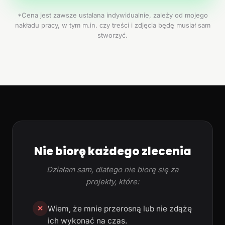
*Cena jest zawsze ustalana indywidualnie, zależy od mojego
nakładu pracy, w tym m.in. czy treści i zdjęcia będę musiał sam
stworzyć.
Nie biorę każdego zlecenia
Działam sam, dlatego nie biorę się za
projekty, które:
Wiem, że mnie przerosną lub nie zdążę
✕
ich wykonać na czas.