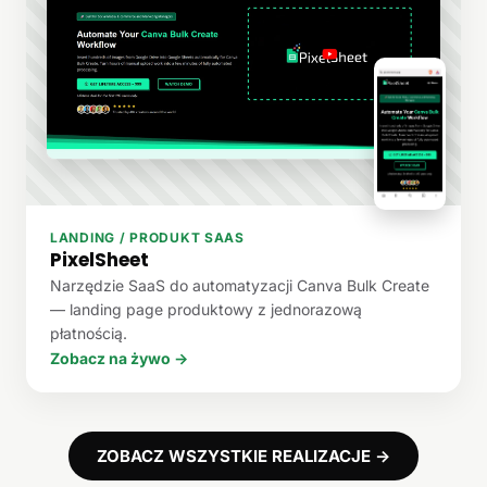
LANDING / PRODUKT SAAS
PixelSheet
Narzędzie SaaS do automatyzacji Canva Bulk Create
— landing page produktowy z jednorazową
płatnością.
Zobacz na żywo →
ZOBACZ WSZYSTKIE REALIZACJE →