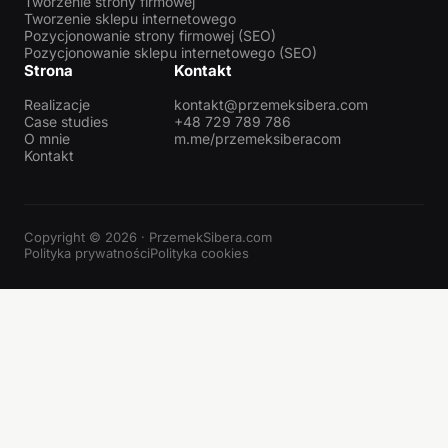
Tworzenie strony firmowej
Tworzenie sklepu internetowego
Pozycjonowanie strony firmowej (SEO)
Pozycjonowanie sklepu internetowego (SEO)
Strona
Kontakt
Realizacje
kontakt@przemeksibera.com
Case studies
+48 729 789 786
O mnie
m.me/przemeksiberacom
Kontakt
Copyright © 2026 · PrzemekSibera.com
Polityka prywatności
Polityka cookies