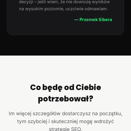
decyzji – jeśli wiem, że nie dowiozę wyników
na wysokim poziomie, uczciwie odmawiam.
— Przemek Sibera
Co będę od Ciebie
potrzebował?
Im więcej szczegółów dostarczysz na początku,
tym szybciej i skuteczniej mogę wdrożyć
strategię SEO.