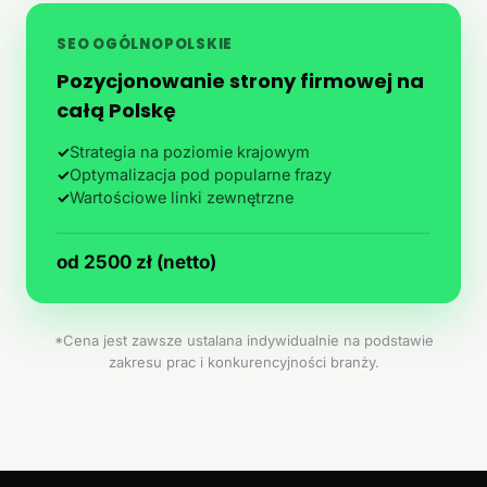
SEO OGÓLNOPOLSKIE
Pozycjonowanie strony firmowej na
całą Polskę
✓
Strategia na poziomie krajowym
✓
Optymalizacja pod popularne frazy
✓
Wartościowe linki zewnętrzne
od 2500 zł (netto)
*Cena jest zawsze ustalana indywidualnie na podstawie
zakresu prac i konkurencyjności branży.