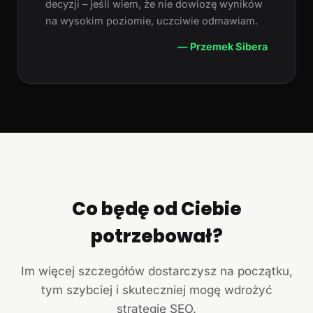
decyzji – jeśli wiem, że nie dowiozę wyników
na wysokim poziomie, uczciwie odmawiam.
— Przemek Sibera
Co będę od Ciebie
potrzebował?
Im więcej szczegółów dostarczysz na początku,
tym szybciej i skuteczniej mogę wdrożyć
strategię SEO.