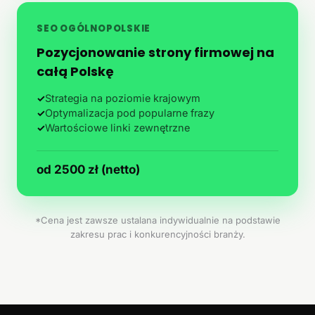
SEO OGÓLNOPOLSKIE
Pozycjonowanie strony firmowej na
całą Polskę
✓
Strategia na poziomie krajowym
✓
Optymalizacja pod popularne frazy
✓
Wartościowe linki zewnętrzne
od 2500 zł (netto)
*Cena jest zawsze ustalana indywidualnie na podstawie
zakresu prac i konkurencyjności branży.