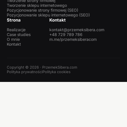
Tworzenie strony firmowej
Tworzenie sklepu internetowego
Pozycjonowanie strony firmowej (SEO)
Pozycjonowanie sklepu internetowego (SEO)
Strona
Kontakt
Realizacje
kontakt@przemeksibera.com
Case studies
+48 729 789 786
O mnie
m.me/przemeksiberacom
Kontakt
Copyright © 2026 · PrzemekSibera.com
Polityka prywatności
Polityka cookies