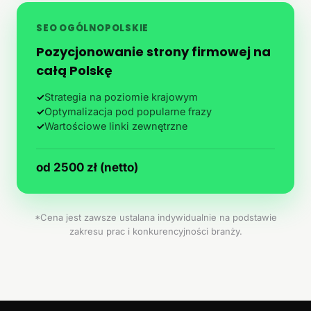
SEO OGÓLNOPOLSKIE
Pozycjonowanie strony firmowej na
całą Polskę
✓
Strategia na poziomie krajowym
✓
Optymalizacja pod popularne frazy
✓
Wartościowe linki zewnętrzne
od 2500 zł (netto)
*Cena jest zawsze ustalana indywidualnie na podstawie
zakresu prac i konkurencyjności branży.