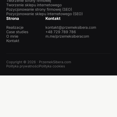
Tworzenie strony firmowej
Tworzenie sklepu internetowego
Pozycjonowanie strony firmowej (SEO)
Pozycjonowanie sklepu internetowego (SEO)
Strona
Kontakt
Realizacje
kontakt@przemeksibera.com
Case studies
+48 729 789 786
O mnie
m.me/przemeksiberacom
Kontakt
Copyright © 2026 · PrzemekSibera.com
Polityka prywatności
Polityka cookies