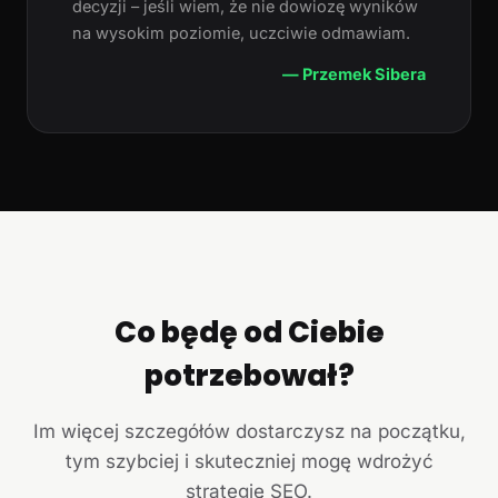
decyzji – jeśli wiem, że nie dowiozę wyników
na wysokim poziomie, uczciwie odmawiam.
— Przemek Sibera
Co będę od Ciebie
potrzebował?
Im więcej szczegółów dostarczysz na początku,
tym szybciej i skuteczniej mogę wdrożyć
strategię SEO.