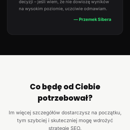
decyzji – jeśli wiem, że nie dowiozę wyników
na wysokim poziomie, uczciwie odmawiam.
— Przemek Sibera
Co będę od Ciebie
potrzebował?
Im więcej szczegółów dostarczysz na początku,
tym szybciej i skuteczniej mogę wdrożyć
strategię SEO.