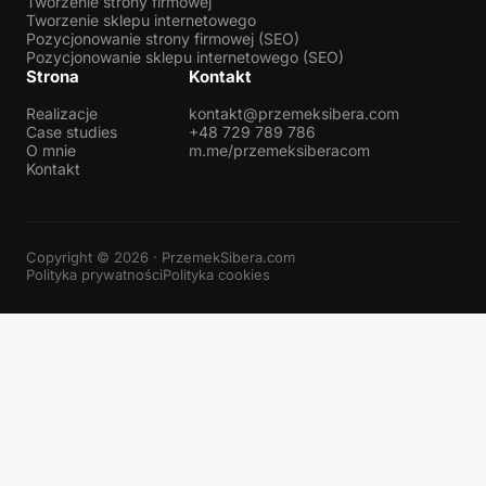
Tworzenie strony firmowej
Tworzenie sklepu internetowego
Pozycjonowanie strony firmowej (SEO)
Pozycjonowanie sklepu internetowego (SEO)
Strona
Kontakt
Realizacje
kontakt@przemeksibera.com
Case studies
+48 729 789 786
O mnie
m.me/przemeksiberacom
Kontakt
Copyright © 2026 · PrzemekSibera.com
Polityka prywatności
Polityka cookies