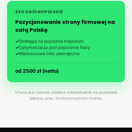
SEO OGÓLNOPOLSKIE
Pozycjonowanie strony firmowej na
całą Polskę
✓
Strategia na poziomie krajowym
✓
Optymalizacja pod popularne frazy
✓
Wartościowe linki zewnętrzne
od 2500 zł (netto)
*Cena jest zawsze ustalana indywidualnie na podstawie
zakresu prac i konkurencyjności branży.