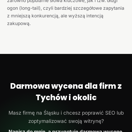
zarówno popularne słowa kluczowe, jak i tzw. długi
ogon (long-tail), czyli bardziej szczegółowe zapytania
z mniejszą konkurencją, ale wyższą intencją
zakupową.
Darmowa wycena dla firm z
Tychów i okolic
Masz firmę na Śląsku i chcesz poprawić SEO lub
zoptymalizować swoją witrynę?
Napisz do mnie, a przygotuję darmową wycenę.