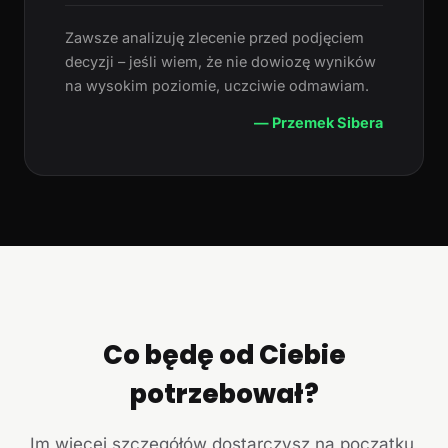
Zawsze analizuję zlecenie przed podjęciem
decyzji – jeśli wiem, że nie dowiozę wyników
na wysokim poziomie, uczciwie odmawiam.
— Przemek Sibera
Co będę od Ciebie
potrzebował?
Im więcej szczegółów dostarczysz na początku,