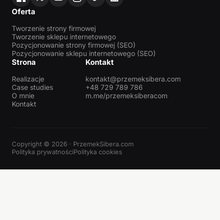
Oferta
Tworzenie strony firmowej
Tworzenie sklepu internetowego
Pozycjonowanie strony firmowej (SEO)
Pozycjonowanie sklepu internetowego (SEO)
Strona
Kontakt
Realizacje
kontakt@przemeksibera.com
Case studies
+48 729 789 786
O mnie
m.me/przemeksiberacom
Kontakt
Copyright © 2026 · PrzemekSibera.com
Polityka prywatności
Polityka cookies