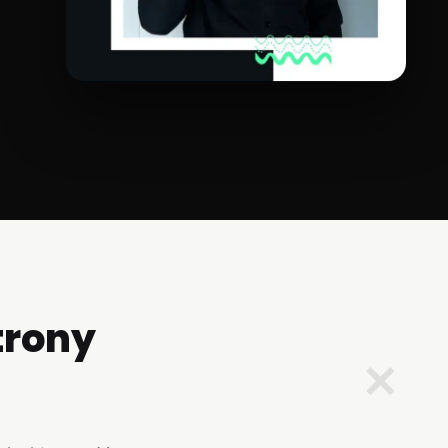
trony
✕