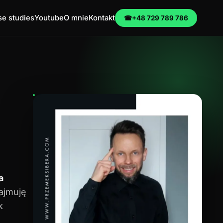
e studies
Youtube
O mnie
Kontakt
☎
+48 729 789 786
a
zajmuję
k