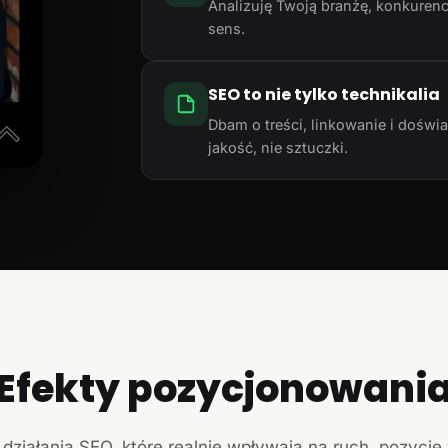
Analizuję Twoją branżę, konkurencj
sens.
SEO to nie tylko technikalia
Dbam o treści, linkowanie i doświ
jakość, nie sztuczki.
Efekty pozycjonowani
działania SEO, które realnie wpływają na ruch, pozycje