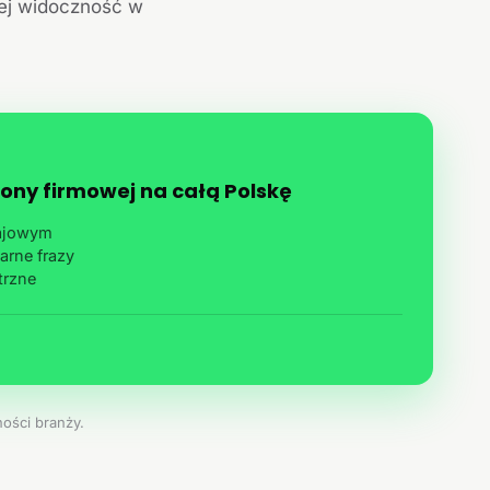
jej widoczność w
ony firmowej na całą Polskę
rajowym
arne frazy
trzne
ości branży.