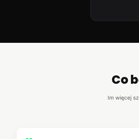
Co b
Im więcej sz