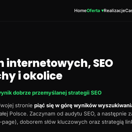
Home
Oferta ▾
Realizacje
Cas
n internetowych, SEO
hy i okolice
ynik dobrze przemyślanej strategii SEO
Twojej stronie
piąć się w górę wyników wyszukiwani
 całej Polsce. Zaczynam od audytu SEO, a następnie 
n-page), doborem słów kluczowych oraz strategią lin