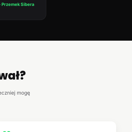
 Przemek Sibera
ował?
teczniej mogę