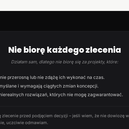
Nie biorę każdego zlecenia
Działam sam, dlatego nie biorę się za projekty, które:
ie przerosną lub nie zdążę ich wykonać na czas.
myślane i wymagają ciągłych zmian koncepcji.
ierealnych rozwiązań, których nie mogę zagwarantować.
 zlecenie przed podjęciem decyzji – jeśli wiem, że nie dowiozę 
ie, uczciwie odmawiam.