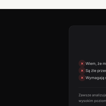
Wiem, że mn
✕
Są źle prze
✕
Wymagają n
✕
Zawsze analizuję
wysokim poziom