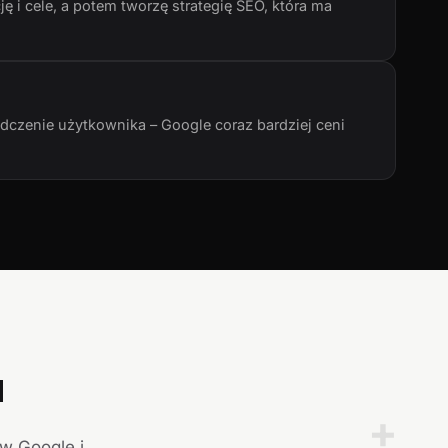
ę i cele, a potem tworzę strategię SEO, która ma
adczenie użytkownika – Google coraz bardziej ceni
a
+
 w Google i