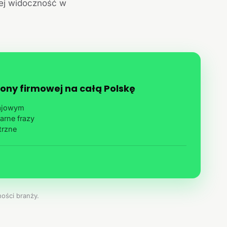
jej widoczność w
ony firmowej na całą Polskę
rajowym
arne frazy
trzne
ości branży.