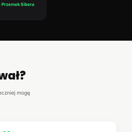
 Przemek Sibera
ował?
teczniej mogę