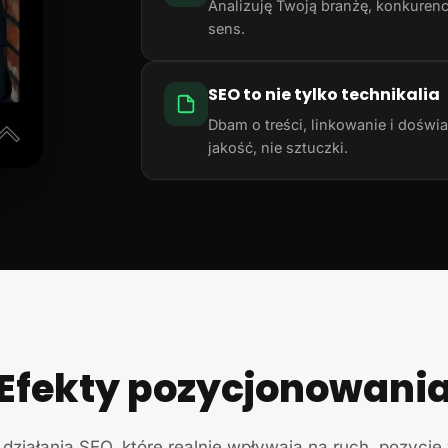
Analizuję Twoją branżę, konkurencj
sens.
SEO to nie tylko technikalia
Dbam o treści, linkowanie i doświ
jakość, nie sztuczki.
Efekty pozycjonowani
działania SEO, które realnie wpływają na ruch, pozycje