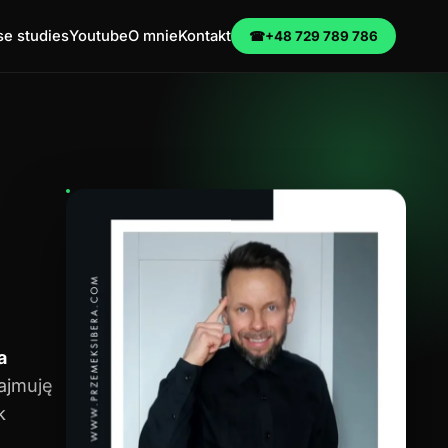
e studies
Youtube
O mnie
Kontakt
☎
+48 729 789 786
a
zajmuję
k