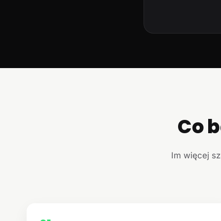
Co b
Im więcej sz