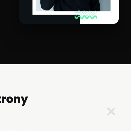
trony
✕