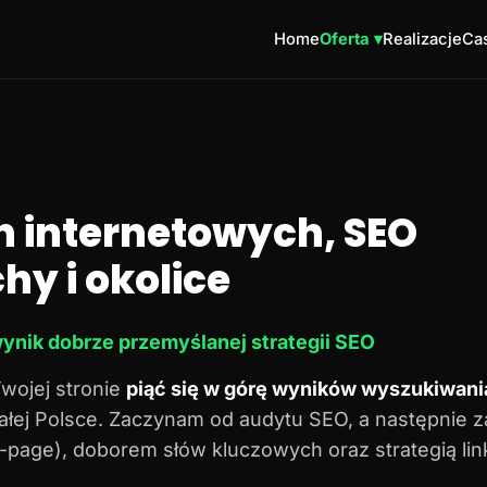
Home
Oferta ▾
Realizacje
Cas
n internetowych, SEO
hy i okolice
ynik dobrze przemyślanej strategii SEO
Twojej stronie
piąć się w górę wyników wyszukiwani
 całej Polsce. Zaczynam od audytu SEO, a następnie 
n-page), doborem słów kluczowych oraz strategią lin