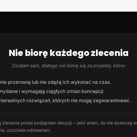
Nie biorę każdego zlecenia
Działam sam, dlatego nie biorę się za projekty, które:
ie przerosną lub nie zdążę ich wykonać na czas.
myślane i wymagają ciągłych zmian koncepcji.
ierealnych rozwiązań, których nie mogę zagwarantować.
 zlecenie przed podjęciem decyzji – jeśli wiem, że nie dowiozę 
ie, uczciwie odmawiam.