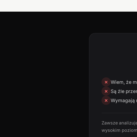
Wiem, że mn
✕
Są źle prze
✕
Wymagają n
✕
Zawsze analizuję
wysokim poziom