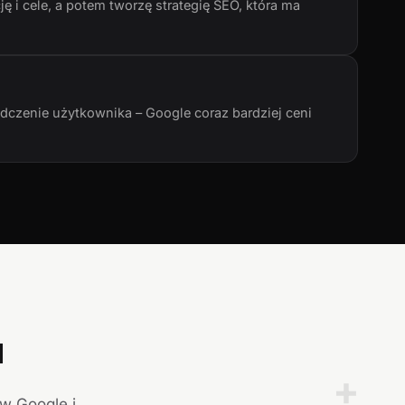
ę i cele, a potem tworzę strategię SEO, która ma
adczenie użytkownika – Google coraz bardziej ceni
a
+
 w Google i