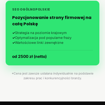
SEO OGÓLNOPOLSKIE
Pozycjonowanie strony firmowej na
całą Polskę
✓
Strategia na poziomie krajowym
✓
Optymalizacja pod popularne frazy
✓
Wartościowe linki zewnętrzne
od 2500 zł (netto)
*Cena jest zawsze ustalana indywidualnie na podstawie
zakresu prac i konkurencyjności branży.