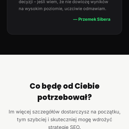
decyzji – jeśli wiem, że nie dowiozę wyników
na wysokim poziomie, uczciwie odmawiam.
— Przemek Sibera
Co będę od Ciebie
potrzebował?
Im więcej szczegółów dostarczysz na początku,
tym szybciej i skuteczniej mogę wdrożyć
strategię SEO.