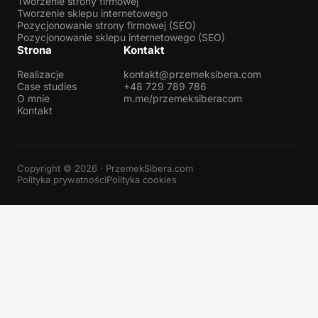
Tworzenie strony firmowej
Tworzenie sklepu internetowego
Pozycjonowanie strony firmowej (SEO)
Pozycjonowanie sklepu internetowego (SEO)
Strona
Kontakt
Realizacje
kontakt@przemeksibera.com
Case studies
+48 729 789 786
O mnie
m.me/przemeksiberacom
Kontakt
Copyright © 2026 · PrzemekSibera.com
Polityka prywatności
Polityka cookies