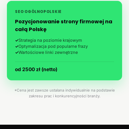
SEO OGÓLNOPOLSKIE
Pozycjonowanie strony firmowej na
całą Polskę
✓
Strategia na poziomie krajowym
✓
Optymalizacja pod popularne frazy
✓
Wartościowe linki zewnętrzne
od 2500 zł (netto)
*Cena jest zawsze ustalana indywidualnie na podstawie
zakresu prac i konkurencyjności branży.