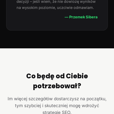
decyzji – jeśli wiem, że nie dowiozę wyników
na wysokim poziomie, uczciwie odmawiam.
— Przemek Sibera
Co będę od Ciebie
potrzebował?
Im więcej szczegółów dostarczysz na początku,
tym szybciej i skuteczniej mogę wdrożyć
strategię SEO.