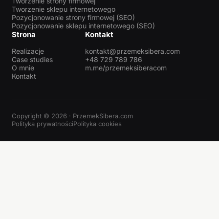
Tworzenie strony firmowej
Tworzenie sklepu internetowego
Pozycjonowanie strony firmowej (SEO)
Pozycjonowanie sklepu internetowego (SEO)
Strona
Kontakt
Realizacje
kontakt@przemeksibera.com
Case studies
+48 729 789 786
O mnie
m.me/przemeksiberacom
Kontakt
Copyright © 2026 · PrzemekSibera.com
Polityka prywatności
Polityka cookies