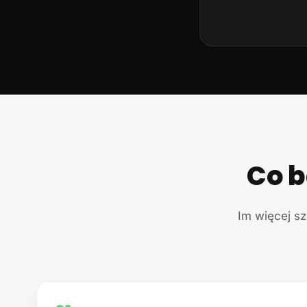
Co b
Im więcej sz