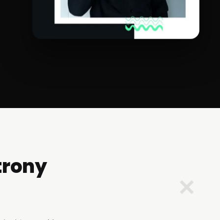
trony
✕