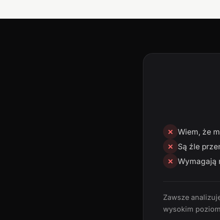
Wiem, że mn
✕
Są źle prze
✕
Wymagają n
✕
Zawsze analizuję
wysokim poziom