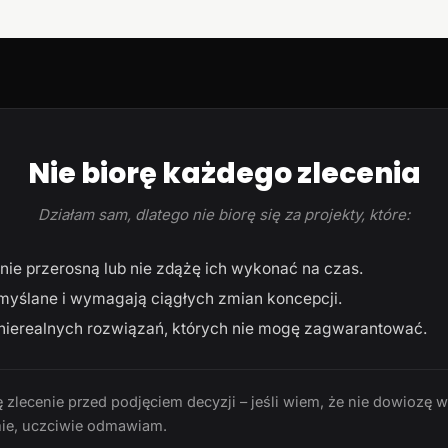
Nie biorę każdego zlecenia
Działam sam, dlatego nie biorę się za projekty, które:
ie przerosną lub nie zdążę ich wykonać na czas.
myślane i wymagają ciągłych zmian koncepcji.
ierealnych rozwiązań, których nie mogę zagwarantować.
 zlecenie przed podjęciem decyzji – jeśli wiem, że nie dowiozę 
ie, uczciwie odmawiam.