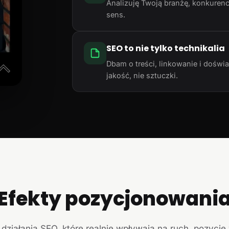
Analizuję Twoją branżę, konkurencj
sens.
SEO to nie tylko technikalia
Dbam o treści, linkowanie i doświ
jakość, nie sztuczki.
Efekty pozycjonowani
działania SEO, które realnie wpływają na ruch, pozycje