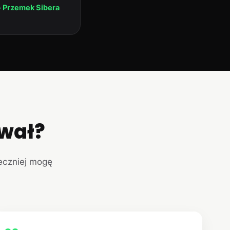
 Przemek Sibera
ował?
teczniej mogę