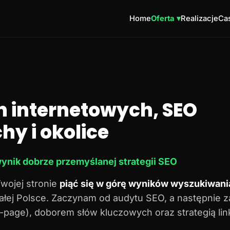
Home
Oferta ▾
Realizacje
Cas
n internetowych, SEO
hy i okolice
ynik dobrze przemyślanej strategii SEO
Twojej stronie
piąć się w górę wyników wyszukiwani
 całej Polsce. Zaczynam od audytu SEO, a następnie 
n-page), doborem słów kluczowych oraz strategią lin