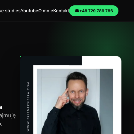
e studies
Youtube
O mnie
Kontakt
☎
+48 729 789 786
a
zajmuję
k