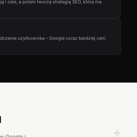
ę i cele, a potem tworzę strategię SEO, która ma
adczenie użytkownika – Google coraz bardziej ceni
a
+
 w Google i