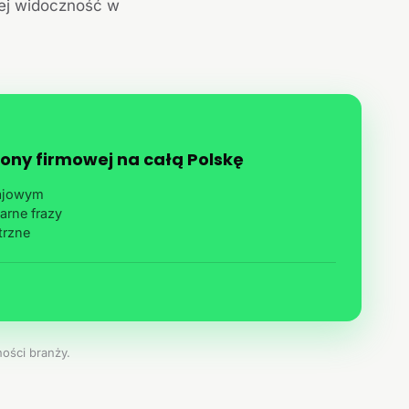
jej widoczność w
ony firmowej na całą Polskę
rajowym
arne frazy
trzne
ości branży.