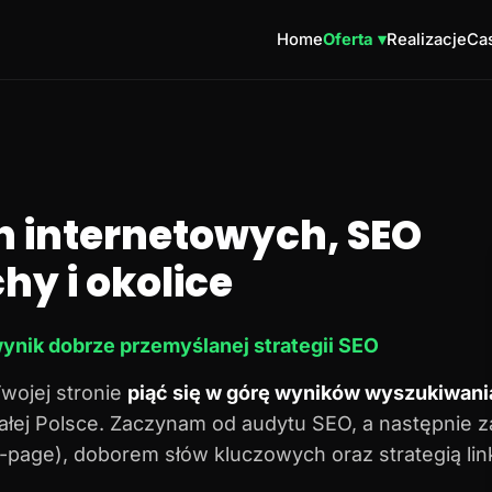
Home
Oferta ▾
Realizacje
Cas
n internetowych, SEO
hy i okolice
ynik dobrze przemyślanej strategii SEO
Twojej stronie
piąć się w górę wyników wyszukiwani
 całej Polsce. Zaczynam od audytu SEO, a następnie 
n-page), doborem słów kluczowych oraz strategią lin