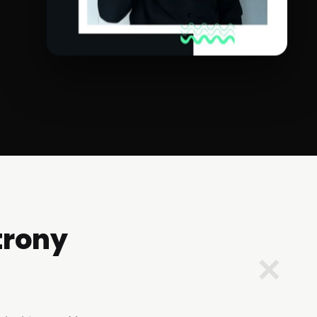
trony
✕