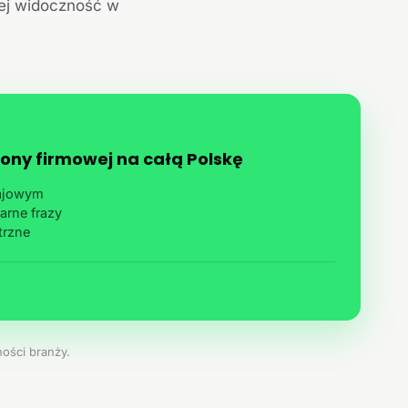
jej widoczność w
ony firmowej na całą Polskę
rajowym
arne frazy
trzne
ości branży.