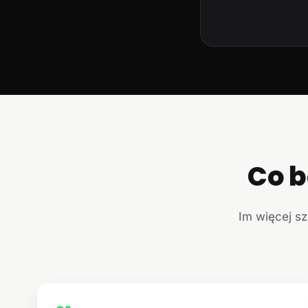
Co b
Im więcej sz