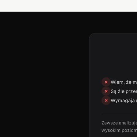
Wiem, że mn
✕
Są źle prze
✕
Wymagają n
✕
Zawsze analizuję
wysokim poziom