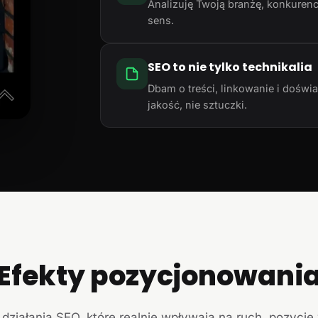
Analizuję Twoją branżę, konkurencj
sens.
SEO to nie tylko technikalia
Dbam o treści, linkowanie i doświ
jakość, nie sztuczki.
Efekty pozycjonowani
działania SEO, które realnie wpływają na ruch, pozycje