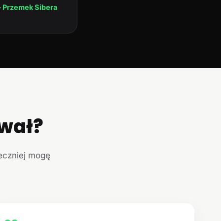
 Przemek Sibera
ował?
teczniej mogę