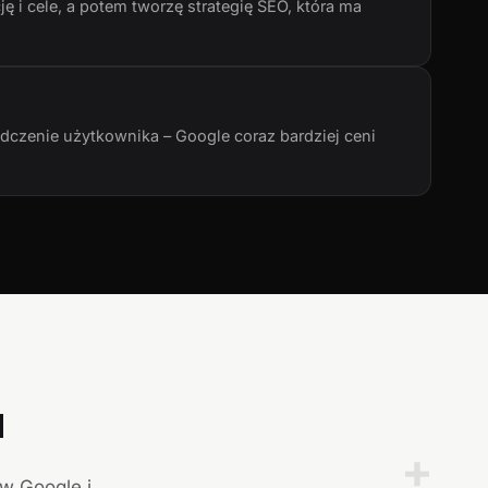
ę i cele, a potem tworzę strategię SEO, która ma
adczenie użytkownika – Google coraz bardziej ceni
a
+
 w Google i