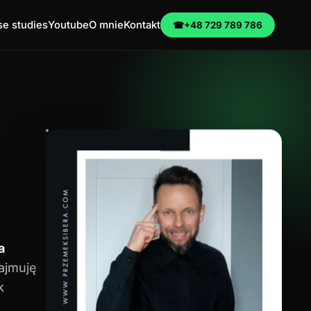
e studies
Youtube
O mnie
Kontakt
☎
+48 729 789 786
a
zajmuję
k