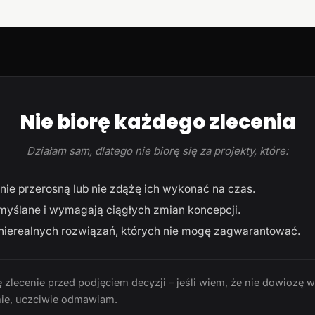
Nie biorę każdego zlecenia
Działam sam, dlatego nie biorę się za projekty, które:
ie przerosną lub nie zdążę ich wykonać na czas.
myślane i wymagają ciągłych zmian koncepcji.
ierealnych rozwiązań, których nie mogę zagwarantować.
 zlecenie przed podjęciem decyzji – jeśli wiem, że nie dowiozę 
ie, uczciwie odmawiam.