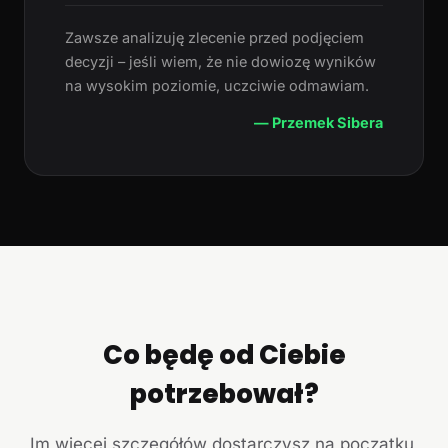
Zawsze analizuję zlecenie przed podjęciem
decyzji – jeśli wiem, że nie dowiozę wyników
na wysokim poziomie, uczciwie odmawiam.
— Przemek Sibera
Co będę od Ciebie
potrzebował?
Im więcej szczegółów dostarczysz na początku,