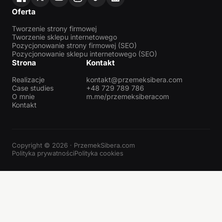
Oferta
Tworzenie strony firmowej
Tworzenie sklepu internetowego
Pozycjonowanie strony firmowej (SEO)
Pozycjonowanie sklepu internetowego (SEO)
Strona
Kontakt
Realizacje
kontakt@przemeksibera.com
Case studies
+48 729 789 786
O mnie
m.me/przemeksiberacom
Kontakt
Copyright © 2026 · PrzemekSibera.com
Polityka prywatności
Polityka cookies