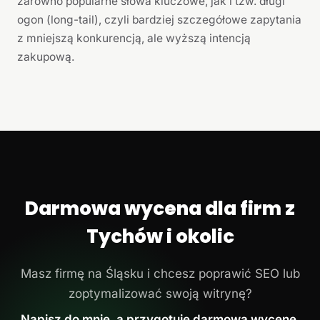
zarówno popularne słowa kluczowe, jak i tzw. długi
ogon (long-tail), czyli bardziej szczegółowe zapytania
z mniejszą konkurencją, ale wyższą intencją
zakupową.
Darmowa wycena dla firm z
Tychów i okolic
Masz firmę na Śląsku i chcesz poprawić SEO lub
zoptymalizować swoją witrynę?
Napisz do mnie, a przygotuję darmową wycenę.