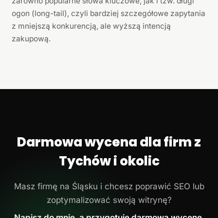
zarówno popularne słowa kluczowe, jak i tzw. długi
ogon (long-tail), czyli bardziej szczegółowe zapytania
z mniejszą konkurencją, ale wyższą intencją
zakupową.
Darmowa wycena dla firm z
Tychów i okolic
Masz firmę na Śląsku i chcesz poprawić SEO lub
zoptymalizować swoją witrynę?
Napisz do mnie, a przygotuję darmową wycenę.