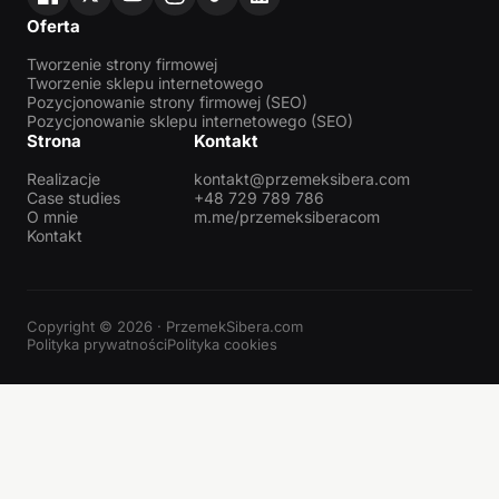
Oferta
Tworzenie strony firmowej
Tworzenie sklepu internetowego
Pozycjonowanie strony firmowej (SEO)
Pozycjonowanie sklepu internetowego (SEO)
Strona
Kontakt
Realizacje
kontakt@przemeksibera.com
Case studies
+48 729 789 786
O mnie
m.me/przemeksiberacom
Kontakt
Copyright © 2026 · PrzemekSibera.com
Polityka prywatności
Polityka cookies