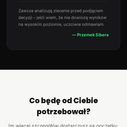
Zawsze analizuję zlecenie przed podjęciem
decyzji – jeśli wiem, że nie dowiozę wyników
na wysokim poziomie, uczciwie odmawiam.
— Przemek Sibera
Co będę od Ciebie
potrzebował?
Im więcej szczegółów dostarczysz na początku,