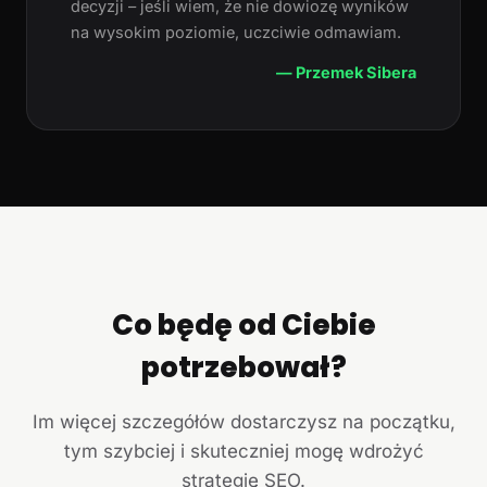
decyzji – jeśli wiem, że nie dowiozę wyników
na wysokim poziomie, uczciwie odmawiam.
— Przemek Sibera
Co będę od Ciebie
potrzebował?
Im więcej szczegółów dostarczysz na początku,
tym szybciej i skuteczniej mogę wdrożyć
strategię SEO.