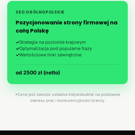
SEO OGÓLNOPOLSKIE
Pozycjonowanie strony firmowej na
całą Polskę
✓
Strategia na poziomie krajowym
✓
Optymalizacja pod popularne frazy
✓
Wartościowe linki zewnętrzne
od 2500 zł (netto)
*Cena jest zawsze ustalana indywidualnie na podstawie
zakresu prac i konkurencyjności branży.