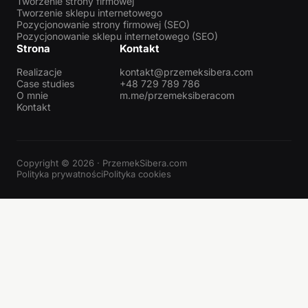
Tworzenie strony firmowej
Tworzenie sklepu internetowego
Pozycjonowanie strony firmowej (SEO)
Pozycjonowanie sklepu internetowego (SEO)
Strona
Kontakt
Realizacje
kontakt@przemeksibera.com
Case studies
+48 729 789 786
O mnie
m.me/przemeksiberacom
Kontakt
Copyright © 2026 · PrzemekSibera.com
Polityka prywatności
Polityka cookies