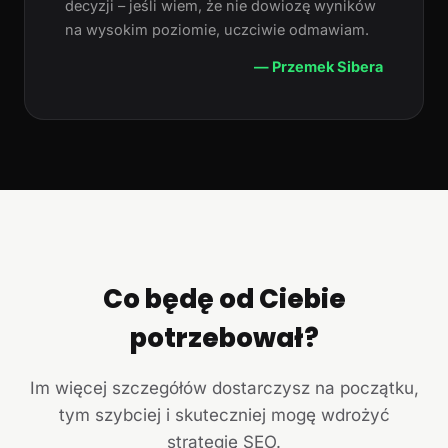
decyzji – jeśli wiem, że nie dowiozę wyników
na wysokim poziomie, uczciwie odmawiam.
— Przemek Sibera
Co będę od Ciebie
potrzebował?
Im więcej szczegółów dostarczysz na początku,
tym szybciej i skuteczniej mogę wdrożyć
strategię SEO.