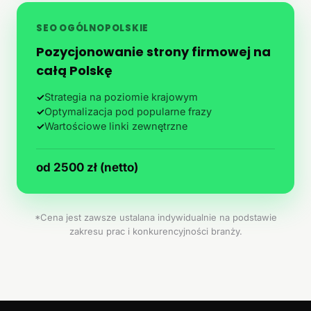
SEO OGÓLNOPOLSKIE
Pozycjonowanie strony firmowej na
całą Polskę
✓
Strategia na poziomie krajowym
✓
Optymalizacja pod popularne frazy
✓
Wartościowe linki zewnętrzne
od 2500 zł (netto)
*Cena jest zawsze ustalana indywidualnie na podstawie
zakresu prac i konkurencyjności branży.