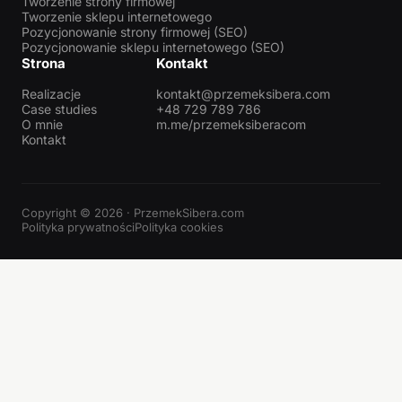
Tworzenie strony firmowej
Tworzenie sklepu internetowego
Pozycjonowanie strony firmowej (SEO)
Pozycjonowanie sklepu internetowego (SEO)
Strona
Kontakt
Realizacje
kontakt@przemeksibera.com
Case studies
+48 729 789 786
O mnie
m.me/przemeksiberacom
Kontakt
Copyright © 2026 · PrzemekSibera.com
Polityka prywatności
Polityka cookies