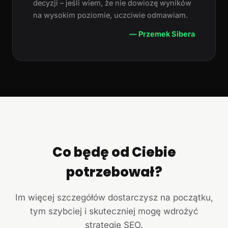
decyzji – jeśli wiem, że nie dowiozę wyników
na wysokim poziomie, uczciwie odmawiam.
— Przemek Sibera
Co będę od Ciebie
potrzebował?
Im więcej szczegółów dostarczysz na początku,
tym szybciej i skuteczniej mogę wdrożyć
strategię SEO.