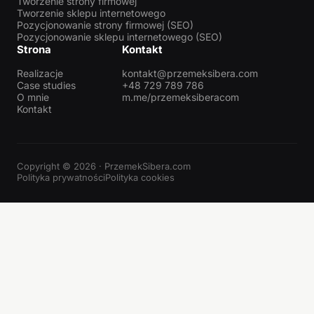
Tworzenie strony firmowej
Tworzenie sklepu internetowego
Pozycjonowanie strony firmowej (SEO)
Pozycjonowanie sklepu internetowego (SEO)
Strona
Kontakt
Realizacje
kontakt@przemeksibera.com
Case studies
+48 729 789 786
O mnie
m.me/przemeksiberacom
Kontakt
Copyright © 2026 · PrzemekSibera.com
Polityka prywatności
Polityka cookies