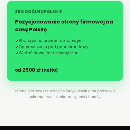
SEO OGÓLNOPOLSKIE
Pozycjonowanie strony firmowej na
całą Polskę
✓
Strategia na poziomie krajowym
✓
Optymalizacja pod popularne frazy
✓
Wartościowe linki zewnętrzne
od 2500 zł (netto)
*Cena jest zawsze ustalana indywidualnie na podstawie
zakresu prac i konkurencyjności branży.