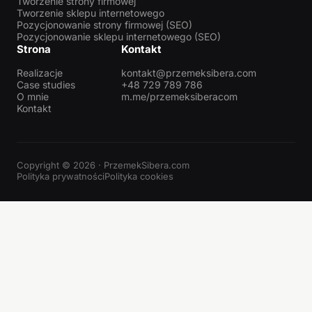
Tworzenie strony firmowej
Tworzenie sklepu internetowego
Pozycjonowanie strony firmowej (SEO)
Pozycjonowanie sklepu internetowego (SEO)
Strona
Kontakt
Realizacje
kontakt@przemeksibera.com
Case studies
+48 729 789 786
O mnie
m.me/przemeksiberacom
Kontakt
Copyright © 2026 · PrzemekSibera.com
Polityka prywatności
Polityka cookies