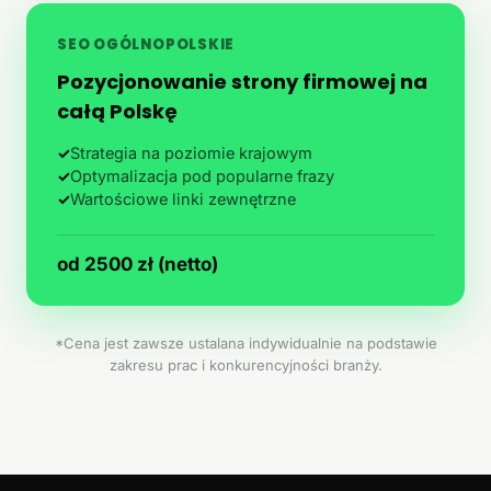
SEO OGÓLNOPOLSKIE
Pozycjonowanie strony firmowej na
całą Polskę
✓
Strategia na poziomie krajowym
✓
Optymalizacja pod popularne frazy
✓
Wartościowe linki zewnętrzne
od 2500 zł (netto)
*Cena jest zawsze ustalana indywidualnie na podstawie
zakresu prac i konkurencyjności branży.