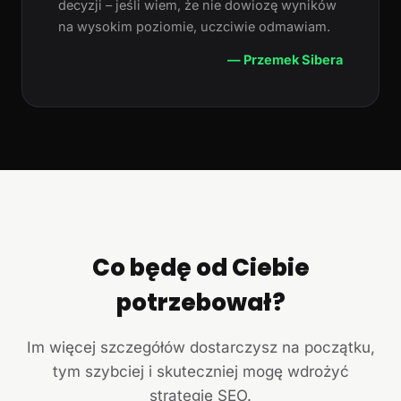
decyzji – jeśli wiem, że nie dowiozę wyników
na wysokim poziomie, uczciwie odmawiam.
— Przemek Sibera
Co będę od Ciebie
potrzebował?
Im więcej szczegółów dostarczysz na początku,
tym szybciej i skuteczniej mogę wdrożyć
strategię SEO.