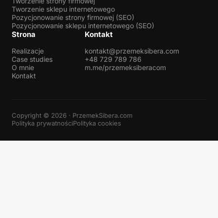
Tworzenie strony firmowej
Tworzenie sklepu internetowego
Pozycjonowanie strony firmowej (SEO)
Pozycjonowanie sklepu internetowego (SEO)
Strona
Kontakt
Realizacje
kontakt@przemeksibera.com
Case studies
+48 729 789 786
O mnie
m.me/przemeksiberacom
Kontakt
Copyright © 2026 · PrzemekSibera.com
Polityka prywatności
Polityka cookies