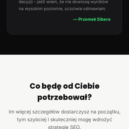
decyzji – jeśli wiem, że nie dowiozę wyników
na wysokim poziomie, uczciwie odmawiam.
— Przemek Sibera
Co będę od Ciebie
potrzebował?
Im więcej szczegółów dostarczysz na początku,
tym szybciej i skuteczniej mogę wdrożyć
strategię SEO.