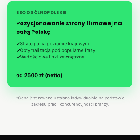
SEO OGÓLNOPOLSKIE
Pozycjonowanie strony firmowej na
całą Polskę
✓
Strategia na poziomie krajowym
✓
Optymalizacja pod popularne frazy
✓
Wartościowe linki zewnętrzne
od 2500 zł (netto)
*Cena jest zawsze ustalana indywidualnie na podstawie
zakresu prac i konkurencyjności branży.