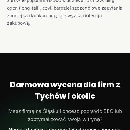
zarówno popularne słowa kluczowe, jak i tzw. długi
ogon (long-tail), czyli bardziej szczegółowe zapytania
z mniejszą konkurencją, ale wyższą intencją
zakupową.
Darmowa wycena dla firm z
Tychów i okolic
Masz firmę na Śląsku i chcesz poprawić SEO lub
zoptymalizować swoją witrynę?
Napisz do mnie, a przygotuję darmową wycenę.