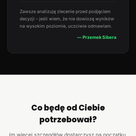
Zawsze analizuję zlecenie przed podjęciem
decyzji – jeśli wiem, że nie dowiozę wyników
na wysokim poziomie, uczciwie odmawiam.
— Przemek Sibera
Co będę od Ciebie
potrzebował?
Im więcej szczegółów dostarczysz na początku,