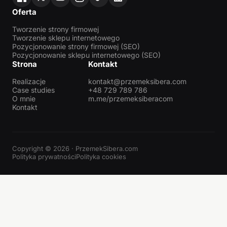
Oferta
Tworzenie strony firmowej
Tworzenie sklepu internetowego
Pozycjonowanie strony firmowej (SEO)
Pozycjonowanie sklepu internetowego (SEO)
Strona
Kontakt
Realizacje
kontakt@przemeksibera.com
Case studies
+48 729 789 786
O mnie
m.me/przemeksiberacom
Kontakt
Copyright © 2026 · PrzemekSibera.com
Polityka prywatności
Polityka cookies