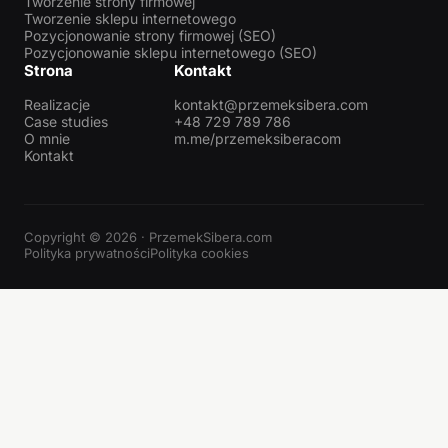
Tworzenie strony firmowej
Tworzenie sklepu internetowego
Pozycjonowanie strony firmowej (SEO)
Pozycjonowanie sklepu internetowego (SEO)
Strona
Kontakt
Realizacje
kontakt@przemeksibera.com
Case studies
+48 729 789 786
O mnie
m.me/przemeksiberacom
Kontakt
Copyright © 2026 · PrzemekSibera.com
Polityka prywatności
Polityka cookies