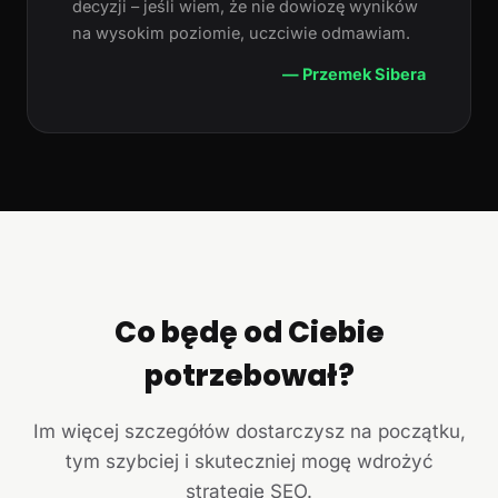
decyzji – jeśli wiem, że nie dowiozę wyników
na wysokim poziomie, uczciwie odmawiam.
— Przemek Sibera
Co będę od Ciebie
potrzebował?
Im więcej szczegółów dostarczysz na początku,
tym szybciej i skuteczniej mogę wdrożyć
strategię SEO.