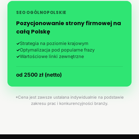
SEO OGÓLNOPOLSKIE
Pozycjonowanie strony firmowej na
całą Polskę
✓
Strategia na poziomie krajowym
✓
Optymalizacja pod popularne frazy
✓
Wartościowe linki zewnętrzne
od 2500 zł (netto)
*Cena jest zawsze ustalana indywidualnie na podstawie
zakresu prac i konkurencyjności branży.