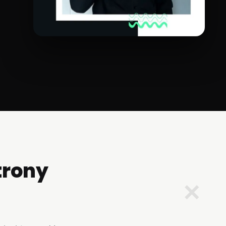
trony
✕