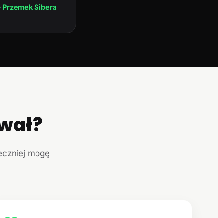
 Przemek Sibera
ował?
teczniej mogę