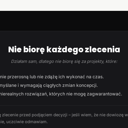
Nie biorę każdego zlecenia
Działam sam, dlatego nie biorę się za projekty, które:
ie przerosną lub nie zdążę ich wykonać na czas.
myślane i wymagają ciągłych zmian koncepcji.
ierealnych rozwiązań, których nie mogę zagwarantować.
 zlecenie przed podjęciem decyzji – jeśli wiem, że nie dowiozę 
ie, uczciwie odmawiam.