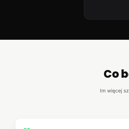
Co b
Im więcej sz