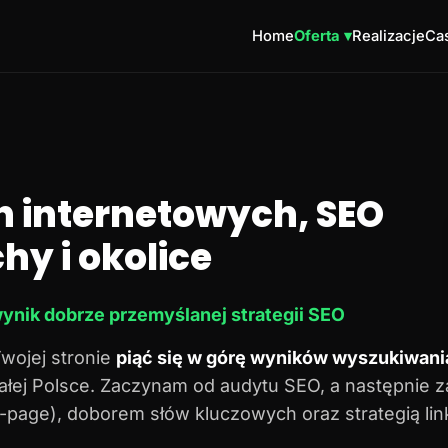
Home
Oferta ▾
Realizacje
Cas
n internetowych, SEO
hy i okolice
ynik dobrze przemyślanej strategii SEO
Twojej stronie
piąć się w górę wyników wyszukiwani
 całej Polsce. Zaczynam od audytu SEO, a następnie 
n-page), doborem słów kluczowych oraz strategią lin