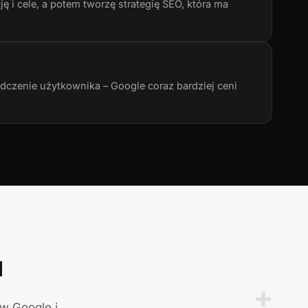
ę i cele, a potem tworzę strategię SEO, która ma
adczenie użytkownika – Google coraz bardziej ceni
a
+
 w Google i