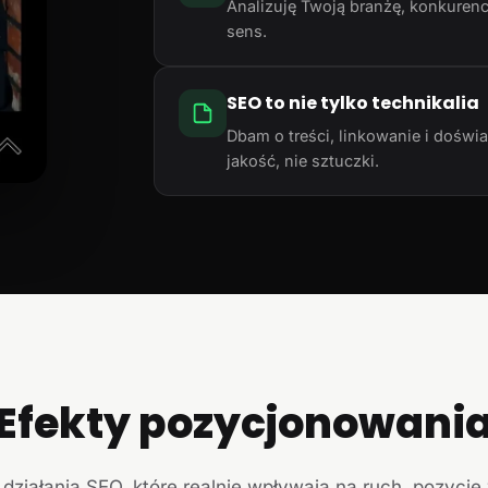
Analizuję Twoją branżę, konkurencj
sens.
SEO to nie tylko technikalia
Dbam o treści, linkowanie i doświ
jakość, nie sztuczki.
Efekty pozycjonowani
działania SEO, które realnie wpływają na ruch, pozycje