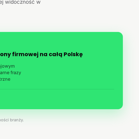
jej widoczność w
ony firmowej na całą Polskę
rajowym
arne frazy
trzne
ości branży.