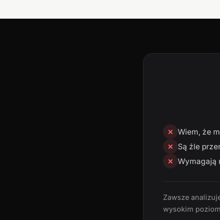
Wiem, że mn
✕
Są źle prze
✕
Wymagają n
✕
Zawsze analizuję
wysokim poziom