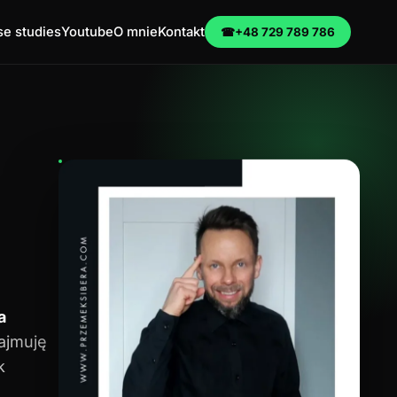
e studies
Youtube
O mnie
Kontakt
☎
+48 729 789 786
a
zajmuję
k