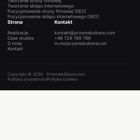
Tworzenie strony firmowej
Tworzenie sklepu internetowego
Pozycjonowanie strony firmowej (SEO)
Pozycjonowanie sklepu internetowego (SEO)
Strona
Kontakt
Realizacje
kontakt@przemeksibera.com
Case studies
+48 729 789 786
O mnie
m.me/przemeksiberacom
Kontakt
Copyright © 2026 · PrzemekSibera.com
Polityka prywatności
Polityka cookies