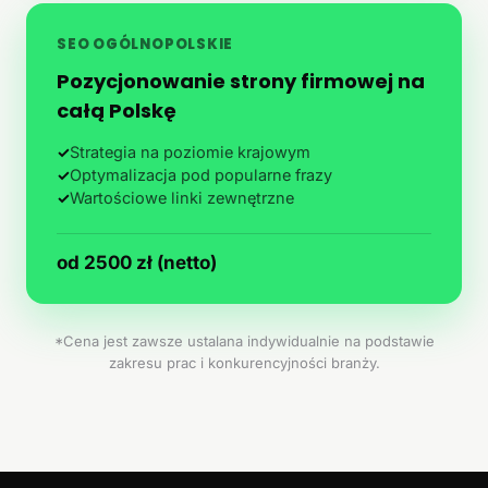
SEO OGÓLNOPOLSKIE
Pozycjonowanie strony firmowej na
całą Polskę
✓
Strategia na poziomie krajowym
✓
Optymalizacja pod popularne frazy
✓
Wartościowe linki zewnętrzne
od 2500 zł (netto)
*Cena jest zawsze ustalana indywidualnie na podstawie
zakresu prac i konkurencyjności branży.