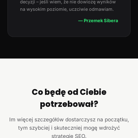
decyzji – jeśli wiem, że nie dowiozę wyników
na wysokim poziomie, uczciwie odmawiam.
— Przemek Sibera
Co będę od Ciebie
potrzebował?
Im więcej szczegółów dostarczysz na początku,
tym szybciej i skuteczniej mogę wdrożyć
strategię SEO.