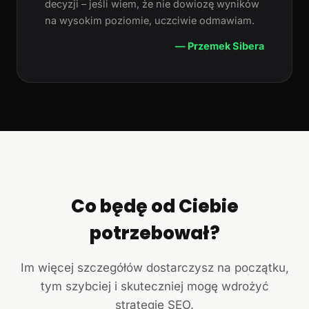
decyzji – jeśli wiem, że nie dowiozę wyników
na wysokim poziomie, uczciwie odmawiam.
— Przemek Sibera
Co będę od Ciebie
potrzebował?
Im więcej szczegółów dostarczysz na początku,
tym szybciej i skuteczniej mogę wdrożyć
strategię SEO.