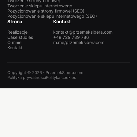
Tworzenie strony firmowej
Tworzenie sklepu internetowego
Pozycjonowanie strony firmowej (SEO)
Pozycjonowanie sklepu internetowego (SEO)
Strona
Kontakt
Realizacje
kontakt@przemeksibera.com
Case studies
+48 729 789 786
O mnie
m.me/przemeksiberacom
Kontakt
Copyright © 2026 · PrzemekSibera.com
Polityka prywatności
Polityka cookies