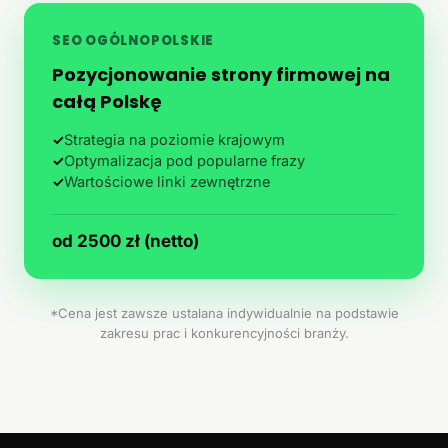
SEO OGÓLNOPOLSKIE
Pozycjonowanie strony firmowej na
całą Polskę
✓
Strategia na poziomie krajowym
✓
Optymalizacja pod popularne frazy
✓
Wartościowe linki zewnętrzne
od 2500 zł (netto)
*Cena jest zawsze ustalana indywidualnie na podstawie
zakresu prac i konkurencyjności branży.