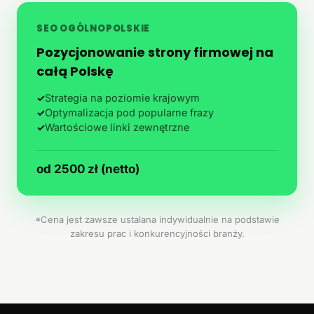
SEO OGÓLNOPOLSKIE
Pozycjonowanie strony firmowej na
całą Polskę
✓
Strategia na poziomie krajowym
✓
Optymalizacja pod popularne frazy
✓
Wartościowe linki zewnętrzne
od 2500 zł (netto)
*Cena jest zawsze ustalana indywidualnie na podstawie
zakresu prac i konkurencyjności branży.