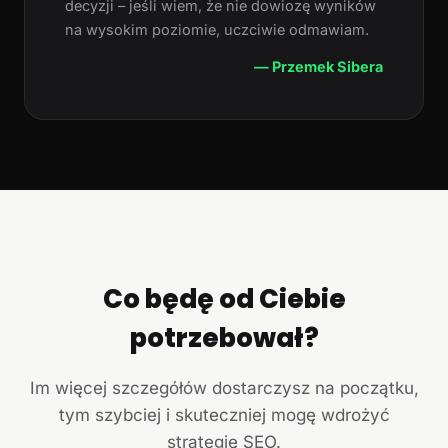
decyzji – jeśli wiem, że nie dowiozę wyników
na wysokim poziomie, uczciwie odmawiam.
— Przemek Sibera
Co będę od Ciebie
potrzebował?
Im więcej szczegółów dostarczysz na początku,
tym szybciej i skuteczniej mogę wdrożyć
strategię SEO.