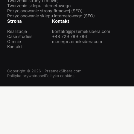
Tworzenie strony firmowej
Tworzenie sklepu internetowego
Pozycjonowanie strony firmowej (SEO)
Pozycjonowanie sklepu internetowego (SEO)
Strona
Kontakt
Realizacje
kontakt@przemeksibera.com
Case studies
+48 729 789 786
O mnie
m.me/przemeksiberacom
Kontakt
Copyright © 2026 · PrzemekSibera.com
Polityka prywatności
Polityka cookies