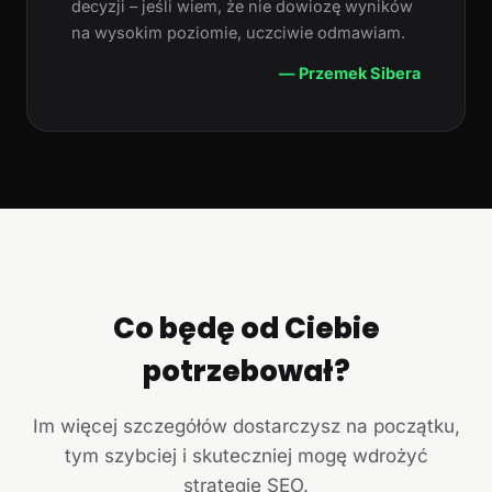
decyzji – jeśli wiem, że nie dowiozę wyników
na wysokim poziomie, uczciwie odmawiam.
— Przemek Sibera
Co będę od Ciebie
potrzebował?
Im więcej szczegółów dostarczysz na początku,
tym szybciej i skuteczniej mogę wdrożyć
strategię SEO.