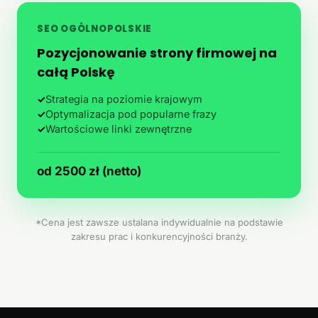
SEO OGÓLNOPOLSKIE
Pozycjonowanie strony firmowej na
całą Polskę
✓
Strategia na poziomie krajowym
✓
Optymalizacja pod popularne frazy
✓
Wartościowe linki zewnętrzne
od 2500 zł (netto)
*Cena jest zawsze ustalana indywidualnie na podstawie
zakresu prac i konkurencyjności branży.