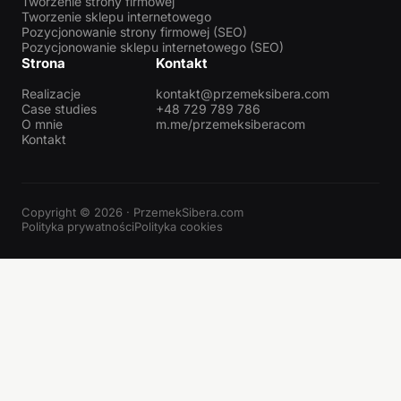
Tworzenie strony firmowej
Tworzenie sklepu internetowego
Pozycjonowanie strony firmowej (SEO)
Pozycjonowanie sklepu internetowego (SEO)
Strona
Kontakt
Realizacje
kontakt@przemeksibera.com
Case studies
+48 729 789 786
O mnie
m.me/przemeksiberacom
Kontakt
Copyright © 2026 · PrzemekSibera.com
Polityka prywatności
Polityka cookies