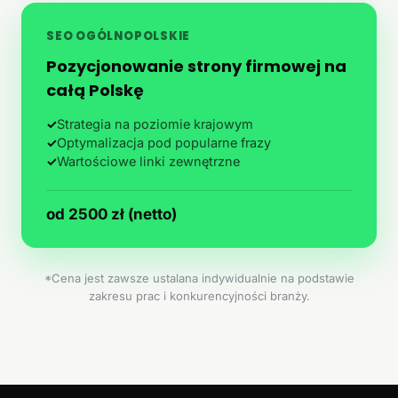
SEO OGÓLNOPOLSKIE
Pozycjonowanie strony firmowej na
całą Polskę
✓
Strategia na poziomie krajowym
✓
Optymalizacja pod popularne frazy
✓
Wartościowe linki zewnętrzne
od 2500 zł (netto)
*Cena jest zawsze ustalana indywidualnie na podstawie
zakresu prac i konkurencyjności branży.