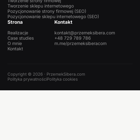
Tworzenie strony firmowej
Tworzenie sklepu internetowego
Pozycjonowanie strony firmowej (SEO)
Pozycjonowanie sklepu internetowego (SEO)
Strona
Kontakt
Realizacje
kontakt@przemeksibera.com
Case studies
+48 729 789 786
O mnie
m.me/przemeksiberacom
Kontakt
Copyright © 2026 · PrzemekSibera.com
Polityka prywatności
Polityka cookies