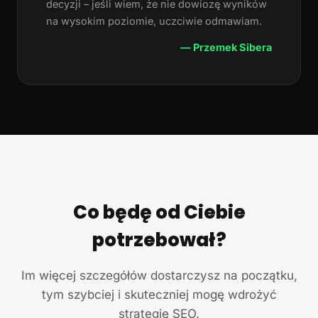
decyzji – jeśli wiem, że nie dowiozę wyników
na wysokim poziomie, uczciwie odmawiam.
— Przemek Sibera
Co będę od Ciebie
potrzebował?
Im więcej szczegółów dostarczysz na początku,
tym szybciej i skuteczniej mogę wdrożyć
strategię SEO.