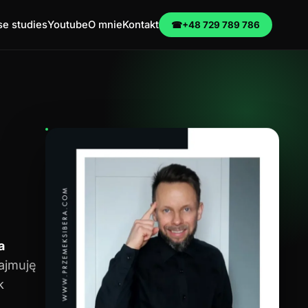
e studies
Youtube
O mnie
Kontakt
☎
+48 729 789 786
a
zajmuję
k