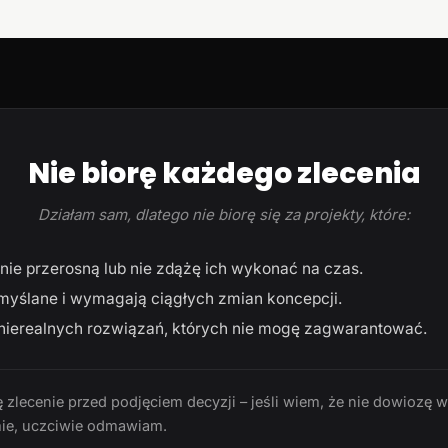
Nie biorę każdego zlecenia
Działam sam, dlatego nie biorę się za projekty, które:
ie przerosną lub nie zdążę ich wykonać na czas.
myślane i wymagają ciągłych zmian koncepcji.
ierealnych rozwiązań, których nie mogę zagwarantować.
 zlecenie przed podjęciem decyzji – jeśli wiem, że nie dowiozę 
ie, uczciwie odmawiam.