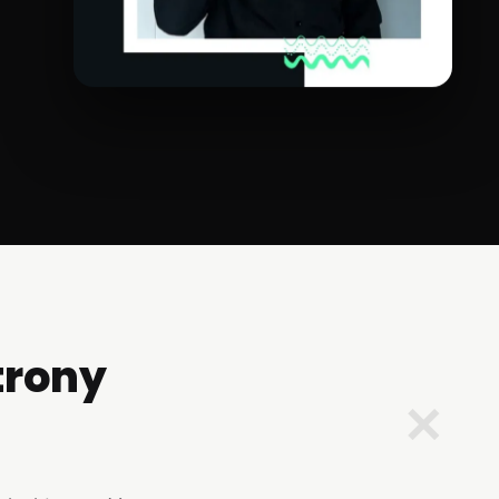
trony
✕