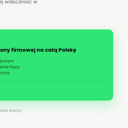
jej widoczność w
ony firmowej na całą Polskę
rajowym
arne frazy
trzne
ości branży.