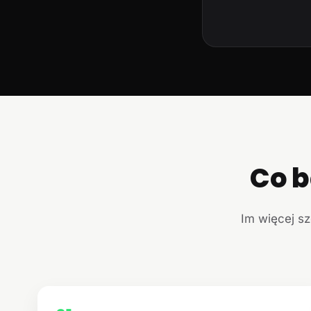
Co b
Im więcej sz