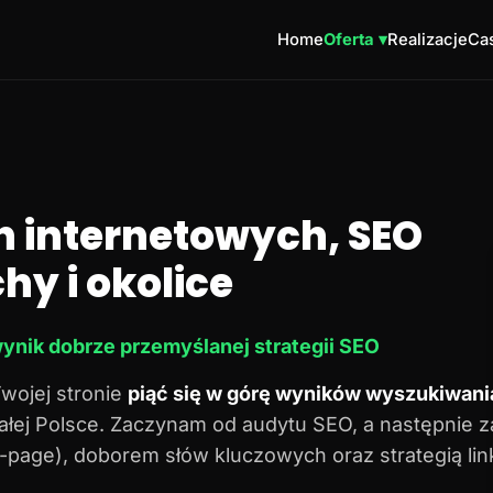
Home
Oferta ▾
Realizacje
Cas
n internetowych, SEO
hy i okolice
ynik dobrze przemyślanej strategii SEO
Twojej stronie
piąć się w górę wyników wyszukiwani
 całej Polsce. Zaczynam od audytu SEO, a następnie 
n-page), doborem słów kluczowych oraz strategią lin