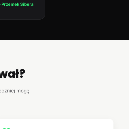
 Przemek Sibera
ował?
teczniej mogę