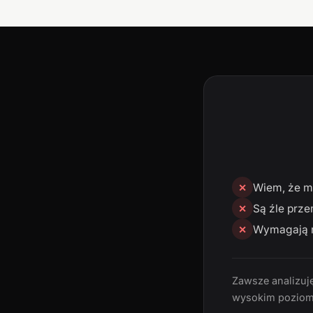
Wiem, że mn
✕
Są źle prze
✕
Wymagają n
✕
Zawsze analizuję
wysokim poziom