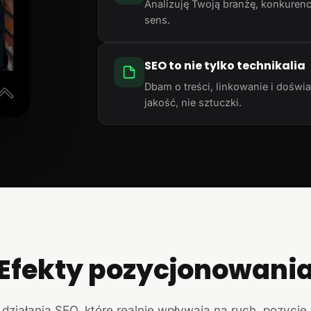
Analizuję Twoją branżę, konkurencj
sens.
SEO to nie tylko technikalia
Dbam o treści, linkowanie i doświ
jakość, nie sztuczki.
Efekty pozycjonowani
działania SEO, które realnie wpływają na ruch, pozycje