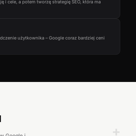
ę i cele, a potem tworzę strategię SEO, która ma
adczenie użytkownika – Google coraz bardziej ceni
a
+
 w Google i