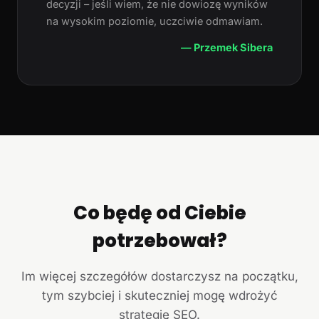
decyzji – jeśli wiem, że nie dowiozę wyników
na wysokim poziomie, uczciwie odmawiam.
— Przemek Sibera
Co będę od Ciebie
potrzebował?
Im więcej szczegółów dostarczysz na początku,
tym szybciej i skuteczniej mogę wdrożyć
strategię SEO.