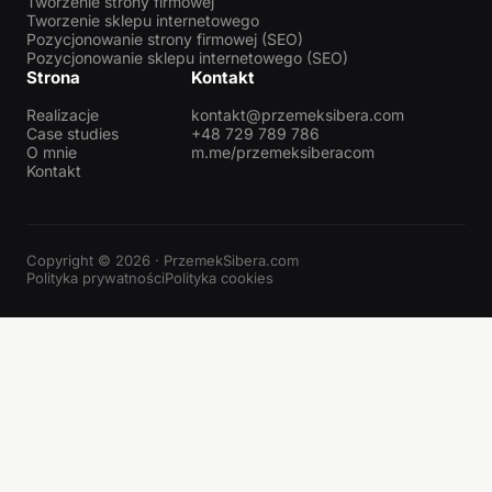
Tworzenie strony firmowej
Tworzenie sklepu internetowego
Pozycjonowanie strony firmowej (SEO)
Pozycjonowanie sklepu internetowego (SEO)
Strona
Kontakt
Realizacje
kontakt@przemeksibera.com
Case studies
+48 729 789 786
O mnie
m.me/przemeksiberacom
Kontakt
Copyright © 2026 · PrzemekSibera.com
Polityka prywatności
Polityka cookies