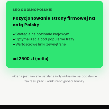
SEO OGÓLNOPOLSKIE
Pozycjonowanie strony firmowej na
całą Polskę
✓
Strategia na poziomie krajowym
✓
Optymalizacja pod popularne frazy
✓
Wartościowe linki zewnętrzne
od 2500 zł (netto)
*Cena jest zawsze ustalana indywidualnie na podstawie
zakresu prac i konkurencyjności branży.