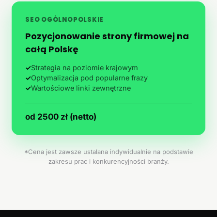
SEO OGÓLNOPOLSKIE
Pozycjonowanie strony firmowej na
całą Polskę
✓
Strategia na poziomie krajowym
✓
Optymalizacja pod popularne frazy
✓
Wartościowe linki zewnętrzne
od 2500 zł (netto)
*Cena jest zawsze ustalana indywidualnie na podstawie
zakresu prac i konkurencyjności branży.