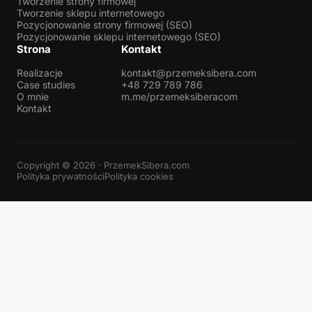
Tworzenie strony firmowej
Tworzenie sklepu internetowego
Pozycjonowanie strony firmowej (SEO)
Pozycjonowanie sklepu internetowego (SEO)
Strona
Kontakt
Realizacje
kontakt@przemeksibera.com
Case studies
+48 729 789 786
O mnie
m.me/przemeksiberacom
Kontakt
Copyright © 2026 · PrzemekSibera.com
Polityka prywatności
Polityka cookies