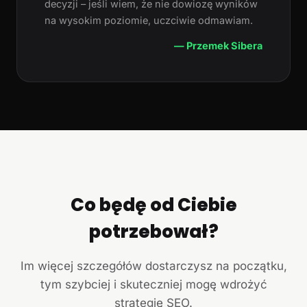
decyzji – jeśli wiem, że nie dowiozę wyników
na wysokim poziomie, uczciwie odmawiam.
— Przemek Sibera
Co będę od Ciebie
potrzebował?
Im więcej szczegółów dostarczysz na początku,
tym szybciej i skuteczniej mogę wdrożyć
strategię SEO.