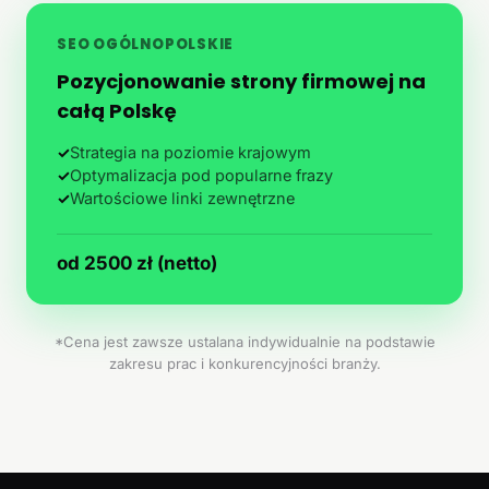
SEO OGÓLNOPOLSKIE
Pozycjonowanie strony firmowej na
całą Polskę
✓
Strategia na poziomie krajowym
✓
Optymalizacja pod popularne frazy
✓
Wartościowe linki zewnętrzne
od 2500 zł (netto)
*Cena jest zawsze ustalana indywidualnie na podstawie
zakresu prac i konkurencyjności branży.