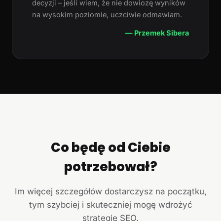
decyzji – jeśli wiem, że nie dowiozę wyników
na wysokim poziomie, uczciwie odmawiam.
— Przemek Sibera
Co będę od Ciebie
potrzebował?
Im więcej szczegółów dostarczysz na początku,
tym szybciej i skuteczniej mogę wdrożyć
strategię SEO.