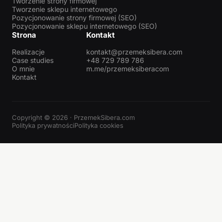
Tworzenie strony firmowej
Tworzenie sklepu internetowego
Pozycjonowanie strony firmowej (SEO)
Pozycjonowanie sklepu internetowego (SEO)
Strona
Kontakt
Realizacje
kontakt@przemeksibera.com
Case studies
+48 729 789 786
O mnie
m.me/przemeksiberacom
Kontakt
Copyright © 2026 · PrzemekSibera.com
Polityka prywatności
Polityka cookies