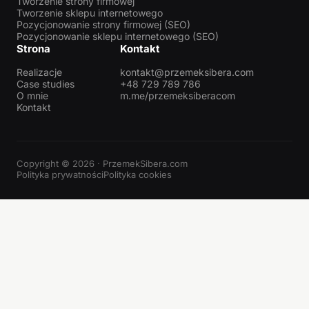
Tworzenie strony firmowej
Tworzenie sklepu internetowego
Pozycjonowanie strony firmowej (SEO)
Pozycjonowanie sklepu internetowego (SEO)
Strona
Kontakt
Realizacje
kontakt@przemeksibera.com
Case studies
+48 729 789 786
O mnie
m.me/przemeksiberacom
Kontakt
Copyright © 2026 · PrzemekSibera.com
Polityka prywatności
Polityka cookies