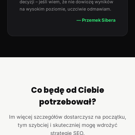
decyzji – jeśli wiem, że nie dowiozę wyników
na wysokim poziomie, uczciwie odmawiam.
— Przemek Sibera
Co będę od Ciebie
potrzebował?
Im więcej szczegółów dostarczysz na początku,
tym szybciej i skuteczniej mogę wdrożyć
strategię SEO.