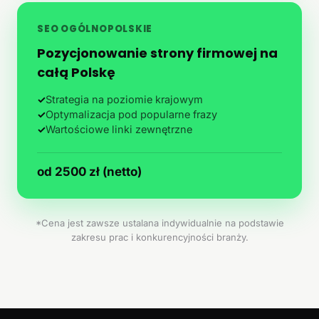
SEO OGÓLNOPOLSKIE
Pozycjonowanie strony firmowej na
całą Polskę
✓
Strategia na poziomie krajowym
✓
Optymalizacja pod popularne frazy
✓
Wartościowe linki zewnętrzne
od 2500 zł (netto)
*Cena jest zawsze ustalana indywidualnie na podstawie
zakresu prac i konkurencyjności branży.