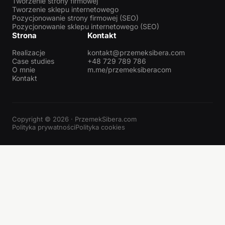
Tworzenie strony firmowej
Tworzenie sklepu internetowego
Pozycjonowanie strony firmowej (SEO)
Pozycjonowanie sklepu internetowego (SEO)
Strona
Kontakt
Realizacje
kontakt@przemeksibera.com
Case studies
+48 729 789 786
O mnie
m.me/przemeksiberacom
Kontakt
Copyright © 2026 · PrzemekSibera.com
Polityka prywatności
Polityka cookies