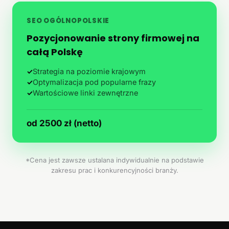
SEO OGÓLNOPOLSKIE
Pozycjonowanie strony firmowej na
całą Polskę
✓
Strategia na poziomie krajowym
✓
Optymalizacja pod popularne frazy
✓
Wartościowe linki zewnętrzne
od 2500 zł (netto)
*Cena jest zawsze ustalana indywidualnie na podstawie
zakresu prac i konkurencyjności branży.