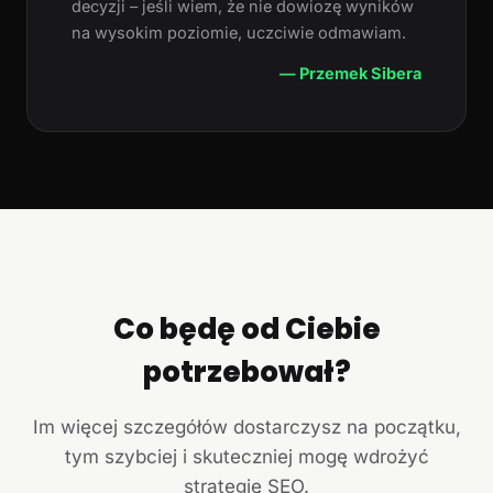
decyzji – jeśli wiem, że nie dowiozę wyników
na wysokim poziomie, uczciwie odmawiam.
— Przemek Sibera
Co będę od Ciebie
potrzebował?
Im więcej szczegółów dostarczysz na początku,
tym szybciej i skuteczniej mogę wdrożyć
strategię SEO.