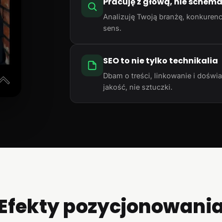
Pracuję z głową, nie schem
Analizuję Twoją branżę, konkurencj
sens.
SEO to nie tylko technikalia
Dbam o treści, linkowanie i doświ
jakość, nie sztuczki.
Efekty pozycjonowani