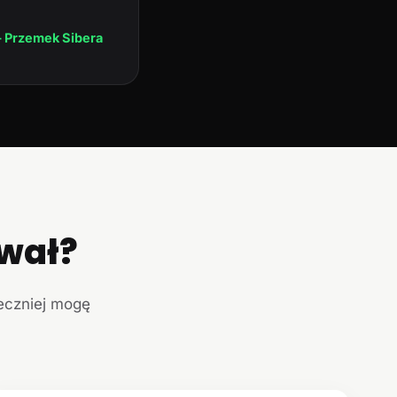
 Przemek Sibera
ował?
teczniej mogę