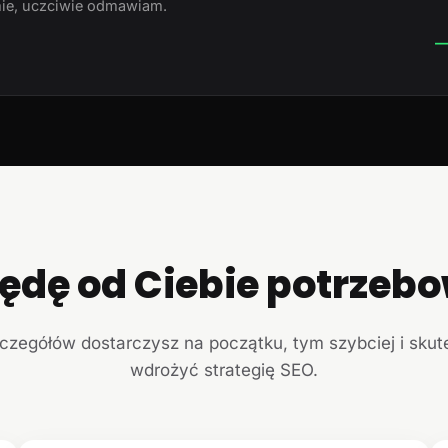
ie, uczciwie odmawiam.
—
ędę od Ciebie potrzeb
czegółów dostarczysz na początku, tym szybciej i sku
wdrożyć strategię SEO.