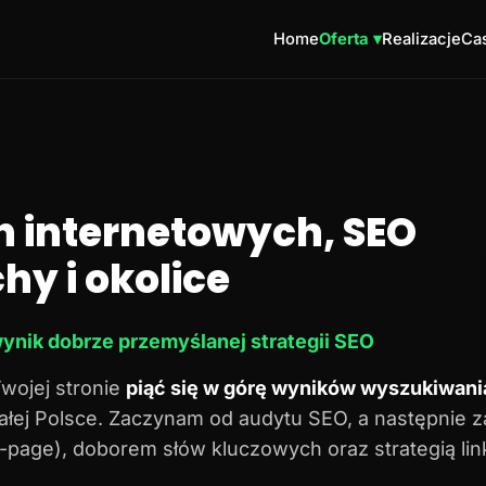
Home
Oferta ▾
Realizacje
Cas
n internetowych, SEO
hy i okolice
ynik dobrze przemyślanej strategii SEO
Twojej stronie
piąć się w górę wyników wyszukiwani
 całej Polsce. Zaczynam od audytu SEO, a następnie 
n-page), doborem słów kluczowych oraz strategią lin