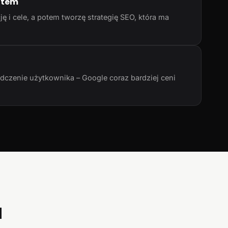
atem
ę i cele, a potem tworzę strategię SEO, która ma
adczenie użytkownika – Google coraz bardziej ceni
a