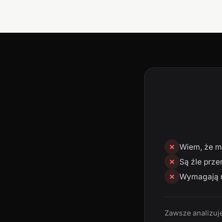
Wiem, że mn
✕
Są źle prze
✕
Wymagają n
✕
Zawsze analizuję