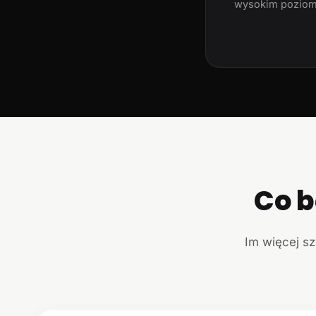
wysokim poziom
Co b
Im więcej sz