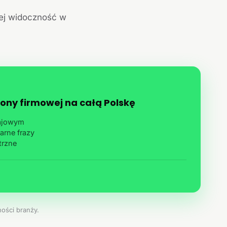
jej widoczność w
ony firmowej na całą Polskę
rajowym
arne frazy
trzne
ości branży.