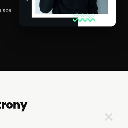
ejsze
trony
✕