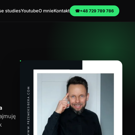
e studies
Youtube
O mnie
Kontakt
☎
+48 729 789 786
a
zajmuję
k