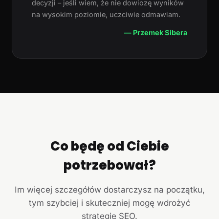
decyzji – jeśli wiem, że nie dowiozę wyników
na wysokim poziomie, uczciwie odmawiam.
— Przemek Sibera
Co będę od Ciebie
potrzebował?
Im więcej szczegółów dostarczysz na początku,
tym szybciej i skuteczniej mogę wdrożyć
strategię SEO.