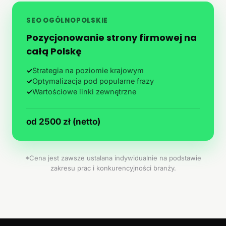
SEO OGÓLNOPOLSKIE
Pozycjonowanie strony firmowej na
całą Polskę
✓
Strategia na poziomie krajowym
✓
Optymalizacja pod popularne frazy
✓
Wartościowe linki zewnętrzne
od 2500 zł (netto)
*Cena jest zawsze ustalana indywidualnie na podstawie
zakresu prac i konkurencyjności branży.