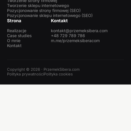
Tworzenie strony firmowej
Tworzenie sklepu internetowego
Pozycjonowanie strony firmowej (SEO)
Pozycjonowanie sklepu internetowego (SEO)
Strona
Kontakt
Realizacje
kontakt@przemeksibera.com
Case studies
+48 729 789 786
O mnie
m.me/przemeksiberacom
Kontakt
Copyright © 2026 · PrzemekSibera.com
Polityka prywatności
Polityka cookies